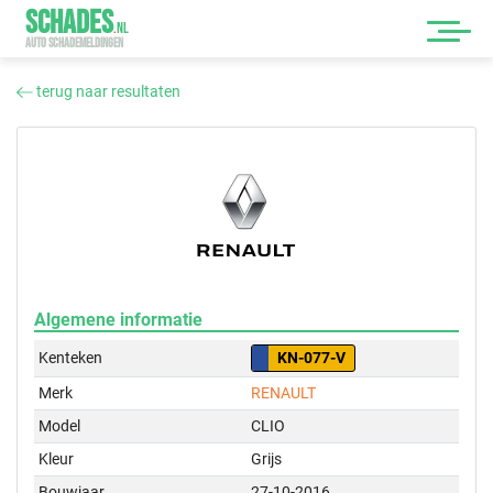
SCHADES
.
NL
AUTO SCHADEMELDINGEN
terug naar resultaten
Algemene informatie
Kenteken
KN-077-V
Merk
RENAULT
Model
CLIO
Kleur
Grijs
Bouwjaar
27-10-2016