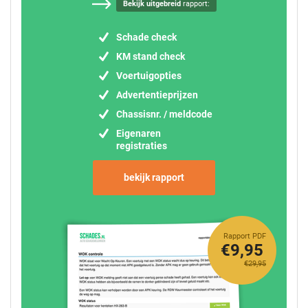
Bekijk uitgebreid
rapport:
Schade check
KM stand check
Voertuigopties
Advertentieprijzen
Chassisnr. / meldcode
Eigenaren
registraties
bekijk rapport
Rapport PDF
€9,95
€29,95