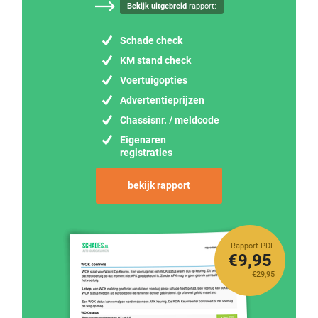
Bekijk uitgebreid
rapport:
Schade check
KM stand check
Voertuigopties
Advertentieprijzen
Chassisnr. / meldcode
Eigenaren
registraties
bekijk rapport
Rapport PDF
€9,95
€29,95