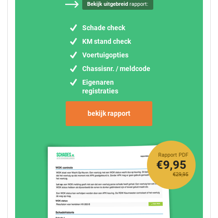
Bekijk uitgebreid
rapport:
Schade check
KM stand check
Voertuigopties
Chassisnr. / meldcode
Eigenaren
registraties
bekijk rapport
Rapport PDF
€9,95
€29,95