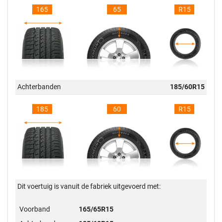
165
65
R15
Achterbanden
185/60R15
185
60
R15
Dit voertuig is vanuit de fabriek uitgevoerd met:
Voorband
165/65R15