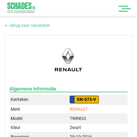
SCHADES
.
NL
AUTO SCHADEMELDINGEN
terug naar resultaten
Algemene informatie
Kenteken
KN-073-V
Merk
RENAULT
Model
TWINGO
Kleur
Zwart
Bouwjaar
29-10-2016