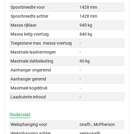
Spoorbreedte voor
1428 mm
Spoorbreedte achter
1428 mm
Massa rijklaar
940 kg
Massa ledig voertuig
840 kg
Toegestane max. massa voertuig
-
Maximale laadvermogen
-
Maximale dakbelasting
60 kg
Aanhanger ongeremd
-
Aanhanger geremd
-
Maximale kogeldruk
-
Laadruimte inhoud
-
Onderstel
Wielophanging voor
onafh., McPherson
Wielophanging achter
semi-onafh.