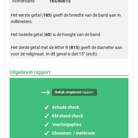
Achterband
185/60R15
Het eerste getal (
185
) geeft de breedte van de band aan in
millimeters.
Het tweede getal (
60
) is de hoogte van de band.
Het derde getal met de letter R (
R15
) geeft de diameter aan
voor de velgmaat. In dit geval is dat 15" (inch).
Uitgebreid rapport
Bekijk uitgebreid
rapport:
Schade check
KM stand check
Voertuigopties
Chassisnr. / meldcode