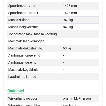
Spoorbreedte voor
1428 mm
Spoorbreedte achter
1428 mm
Massa rijklaar
940 kg
Massa ledig voertuig
840 kg
Toegestane max. massa voertuig
-
Maximale laadvermogen
-
Maximale dakbelasting
60 kg
Aanhanger ongeremd
-
Aanhanger geremd
-
Maximale kogeldruk
-
Laadruimte inhoud
-
Onderstel
Wielophanging voor
onafh., McPherson
Wielophanging achter
semi-onafh.