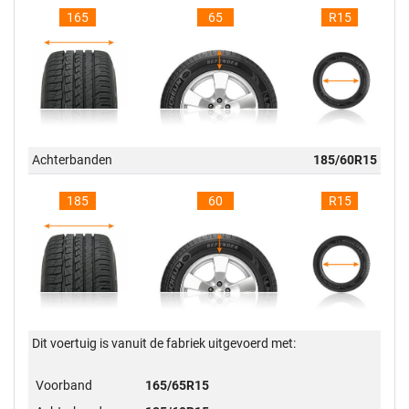
165
65
R15
Achterbanden
185/60R15
185
60
R15
Dit voertuig is vanuit de fabriek uitgevoerd met:
Voorband
165/65R15