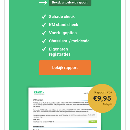
Bekijk uitgebreid
rapport:
Schade check
KM stand check
Voertuigopties
Chassisnr. / meldcode
Eigenaren
registraties
bekijk rapport
Rapport PDF
€9,95
€29,95