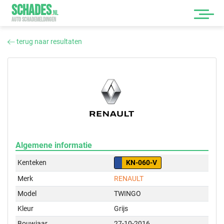
SCHADES
.
NL
AUTO SCHADEMELDINGEN
terug naar resultaten
Algemene informatie
Kenteken
KN-060-V
Merk
RENAULT
Model
TWINGO
Kleur
Grijs
Bouwjaar
27-10-2016