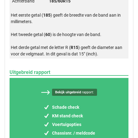
Achterband
185/60R15
Het eerste getal (
185
) geeft de breedte van de band aan in
millimeters.
Het tweede getal (
60
) is de hoogte van de band.
Het derde getal met de letter R (
R15
) geeft de diameter aan
voor de velgmaat. In dit geval is dat 15" (inch).
Uitgebreid rapport
Bekijk uitgebreid
rapport:
Schade check
KM stand check
Voertuigopties
Chassisnr. / meldcode