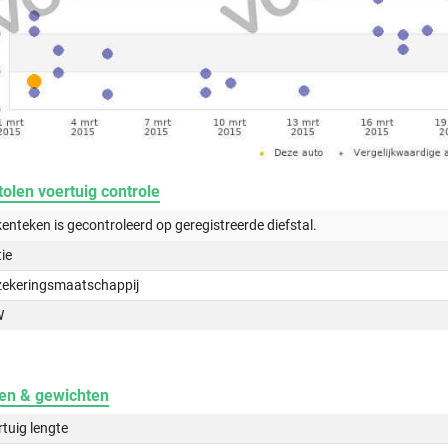
olen voertuig controle
kenteken is gecontroleerd op
geregistreerde
diefstal.
tie
zekeringsmaatschappij
W
en & gewichten
tuig lengte