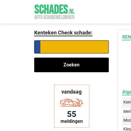
SCHADES
.
NL
AUTO SCHADEMELDINGEN
Kenteken Check schade:
REN
Zoeken
vandaag
Alg
Ken
Mer
55
Mod
meldingen
Kleu