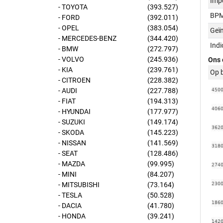
Imp
- TOYOTA
(393.527)
BPM
- FORD
(392.011)
- OPEL
(383.054)
Geï
- MERCEDES-BENZ
(344.420)
Ind
- BMW
(272.797)
- VOLVO
(245.936)
Ons 
- KIA
(239.761)
Op 
- CITROEN
(228.382)
- AUDI
(227.788)
- FIAT
(194.313)
- HYUNDAI
(177.977)
- SUZUKI
(149.174)
- SKODA
(145.223)
- NISSAN
(141.569)
- SEAT
(128.486)
- MAZDA
(99.995)
- MINI
(84.207)
- MITSUBISHI
(73.164)
- TESLA
(50.528)
- DACIA
(41.780)
- HONDA
(39.241)