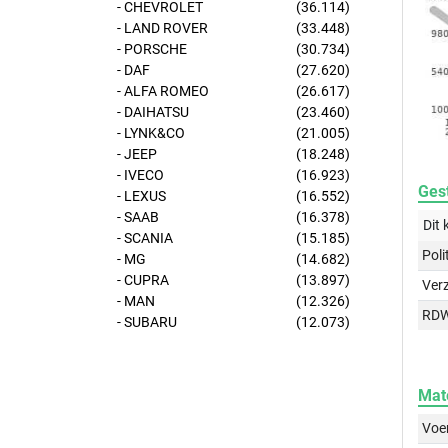
- CHEVROLET
(36.114)
- LAND ROVER
(33.448)
- PORSCHE
(30.734)
- DAF
(27.620)
- ALFA ROMEO
(26.617)
- DAIHATSU
(23.460)
- LYNK&CO
(21.005)
- JEEP
(18.248)
- IVECO
(16.923)
Gest
- LEXUS
(16.552)
- SAAB
(16.378)
Dit 
- SCANIA
(15.185)
Poli
- MG
(14.682)
- CUPRA
(13.897)
Ver
- MAN
(12.326)
RD
- SUBARU
(12.073)
Mat
Voer