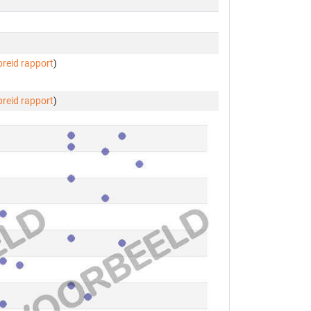
breid rapport
)
breid rapport
)