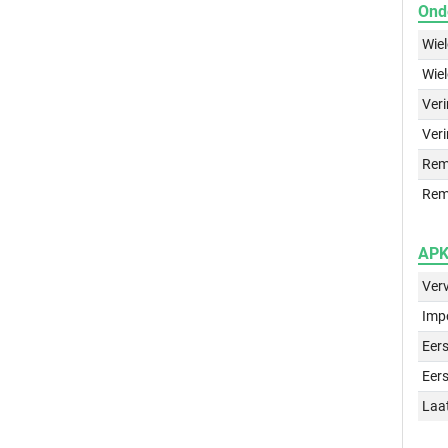
Ond
Wie
Wie
Ver
Veri
Rem
Rem
APK 
Ver
Imp
Eers
Eers
Laa