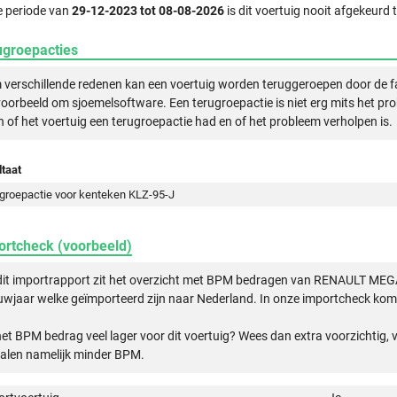
e periode van
29-12-2023 tot 08-08-2026
is dit voertuig nooit afgekeurd
ugroepacties
verschillende redenen kan een voertuig worden teruggeroepen door de f
voorbeeld om sjoemelsoftware. Een terugroepactie is niet erg mits het pr
n of het voertuig een terugroepactie had en of het probleem verholpen is.
taat
groepactie voor kenteken KLZ-95-J
ortcheck (voorbeeld)
 dit importrapport zit het overzicht met BPM bedragen van RENAULT ME
wjaar welke geïmporteerd zijn naar Nederland. In onze importcheck komt
het BPM bedrag veel lager voor dit voertuig? Wees dan extra voorzichtig,
alen namelijk minder BPM.