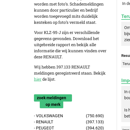
In d
worden met foto’s. Schademeldingen
kunnen door particulier en bedrijf
worden toegevoegd mits duidelijk
Ter
kenteken op foto’s vermeld staat.
Om 
Voor KLZ-95-J zijn er verschillende
bij
gegevens gevonden. Download het
zie
uitgebreide rapport en bekijk alle
informatie die wij kunnen vinden over
Resul
deze RENAULT.
Teru
Wij hebben 397.133 RENAULT
meldingen geregistreerd staan. Bekijk
hier
de lijst.
Imp
In
bou
zoek meldingen
op merk
Is 
- VOLKSWAGEN
(750.690)
bet
- RENAULT
(397.133)
- PEUGEOT
(394.620)