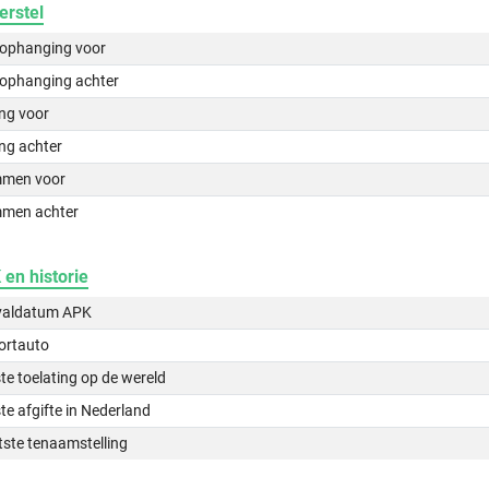
erstel
lophanging voor
lophanging achter
ing voor
ng achter
men voor
men achter
en historie
valdatum APK
ortauto
te toelating op de wereld
te afgifte in Nederland
tste tenaamstelling