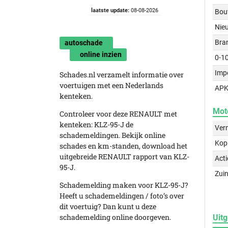
laatste update:
08-08-2026
Bou
Nie
Bra
autoschade
online inzien
0-1
Imp
Schades.nl verzamelt informatie over
voertuigen met een Nederlands
APK
kenteken.
Mot
Controleer voor deze RENAULT met
kenteken: KLZ-95-J de
Ver
schademeldingen. Bekijk online
Kop
schades en km-standen, download het
uitgebreide RENAULT rapport van KLZ-
Acti
95-J.
Zuin
Schademelding maken voor KLZ-95-J?
Heeft u schademeldingen / foto’s over
dit voertuig? Dan kunt u deze
schademelding online doorgeven.
Uitg