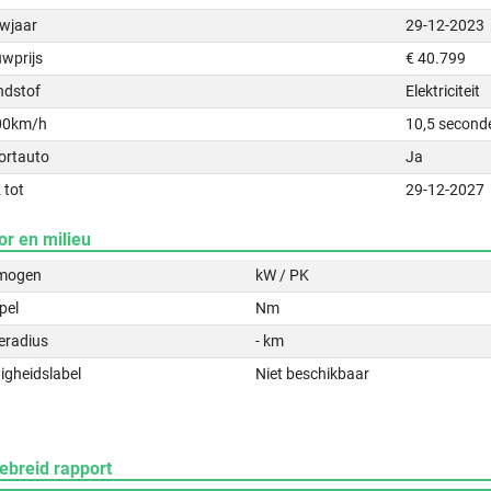
wjaar
29-12-2023
uwprijs
€ 40.799
ndstof
Elektriciteit
00km/h
10,5 second
ortauto
Ja
 tot
29-12-2027
or en milieu
mogen
kW / PK
pel
Nm
eradius
- km
igheidslabel
Niet beschikbaar
ebreid rapport