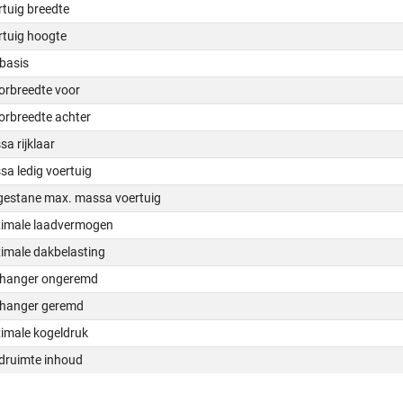
tuig breedte
rtuig hoogte
basis
orbreedte voor
orbreedte achter
a rijklaar
a ledig voertuig
gestane max. massa voertuig
imale laadvermogen
imale dakbelasting
hanger ongeremd
hanger geremd
imale kogeldruk
druimte inhoud