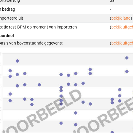
ortvoertuig
Ja
 bedrag
-
mporteerd uit
(
bekijk land
)
icatie rest-BPM op moment van importeren
(
bekijk uitge
oordeel
basis van bovenstaande gegevens:
(
bekijk uitge