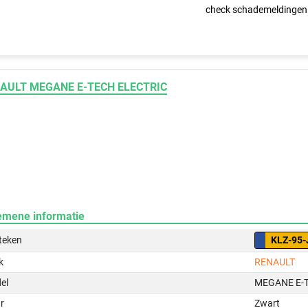
check schademeldingen
AULT MEGANE E-TECH ELECTRIC
emene informatie
teken
KLZ-95-
k
RENAULT
el
MEGANE E-
r
Zwart