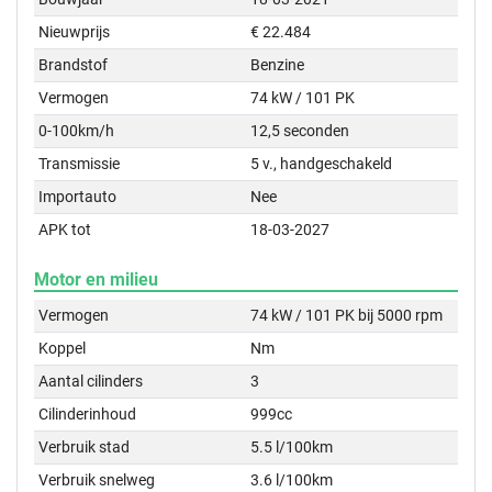
Nieuwprijs
€ 22.484
Brandstof
Benzine
Vermogen
74 kW / 101 PK
0-100km/h
12,5 seconden
Transmissie
5 v., handgeschakeld
Importauto
Nee
APK tot
18-03-2027
Motor en milieu
Vermogen
74 kW / 101 PK bij 5000 rpm
Koppel
Nm
Aantal cilinders
3
Cilinderinhoud
999cc
Verbruik stad
5.5 l/100km
Verbruik snelweg
3.6 l/100km