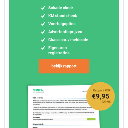
Schade check
KM stand check
Voertuigopties
Advertentieprijzen
Chassisnr. / meldcode
Eigenaren
registraties
bekijk rapport
Rapport PDF
€9,95
€29,95