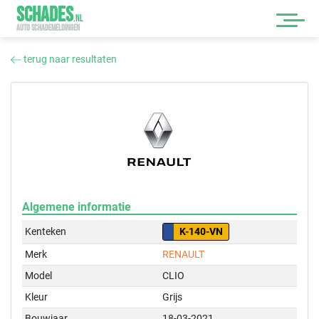
SCHADES
.
NL
AUTO SCHADEMELDINGEN
terug naar resultaten
Algemene informatie
Kenteken
K-140-VN
Merk
RENAULT
Model
CLIO
Kleur
Grijs
Bouwjaar
18-03-2021