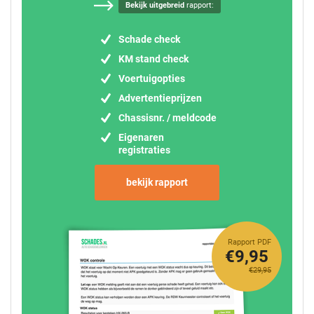
Bekijk uitgebreid
rapport:
Schade check
KM stand check
Voertuigopties
Advertentieprijzen
Chassisnr. / meldcode
Eigenaren
registraties
bekijk rapport
Rapport PDF
€9,95
€29,95