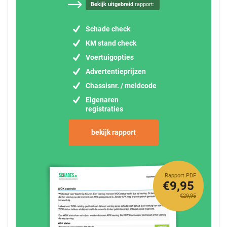
Bekijk uitgebreid
rapport:
Schade check
KM stand check
Voertuigopties
Advertentieprijzen
Chassisnr. / meldcode
Eigenaren
registraties
bekijk rapport
Rapport PDF
€9,95
€29,95