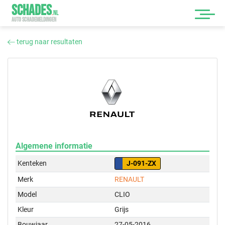
SCHADES
.
NL
AUTO SCHADEMELDINGEN
terug naar resultaten
Algemene informatie
Kenteken
J-091-ZX
Merk
RENAULT
Model
CLIO
Kleur
Grijs
Bouwjaar
27-05-2016