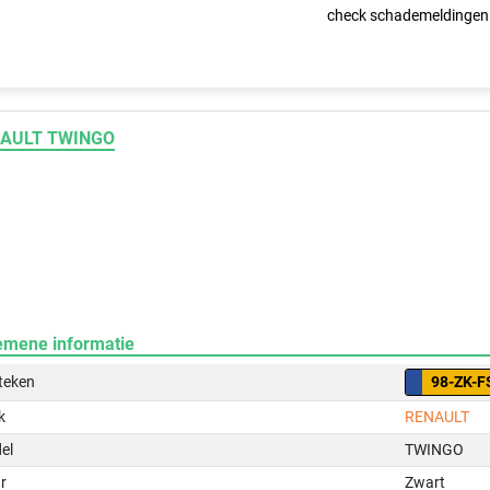
check schademeldingen
AULT TWINGO
emene informatie
teken
98-ZK-F
k
RENAULT
el
TWINGO
r
Zwart