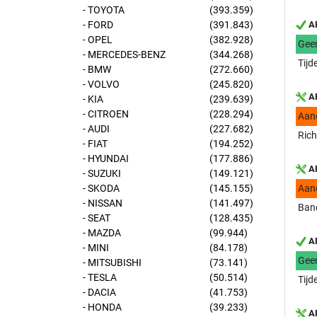
- TOYOTA
(393.359)
- FORD
(391.843)
AP
- OPEL
(382.928)
Gee
- MERCEDES-BENZ
(344.268)
Tijd
- BMW
(272.660)
- VOLVO
(245.820)
AP
- KIA
(239.639)
- CITROEN
(228.294)
Aan
- AUDI
(227.682)
Rich
- FIAT
(194.252)
- HYUNDAI
(177.886)
AP
- SUZUKI
(149.121)
- SKODA
(145.155)
Aan
- NISSAN
(141.497)
Ban
- SEAT
(128.435)
- MAZDA
(99.944)
AP
- MINI
(84.178)
Gee
- MITSUBISHI
(73.141)
- TESLA
(50.514)
Tijd
- DACIA
(41.753)
- HONDA
(39.233)
AP