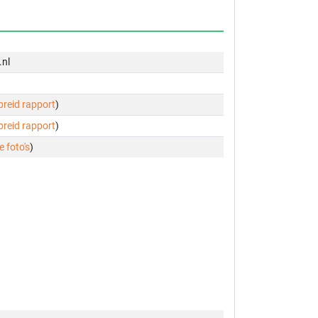
.nl
ebreid rapport
)
ebreid rapport
)
e foto's
)