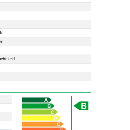
PK
en
schakeld