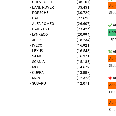
- CHEVROLET
(36.107)
Aan
- LAND ROVER
(33.431)
- PORSCHE
(30.720)
Stuu
- DAF
(27.620)
- ALFA ROMEO
(26.607)
AP
- DAIHATSU
(23.456)
Gee
- LYNK&CO
(20.994)
Tijd
- JEEP
(18.234)
- IVECO
(16.921)
- LEXUS
(16.543)
AP
- SAAB
(16.371)
Aan
- SCANIA
(15.183)
Stab
- MG
(14.679)
- CUPRA
(13.887)
- MAN
(12.323)
AP
- SUBARU
(12.071)
Aan
Stuu
Aan
Onde