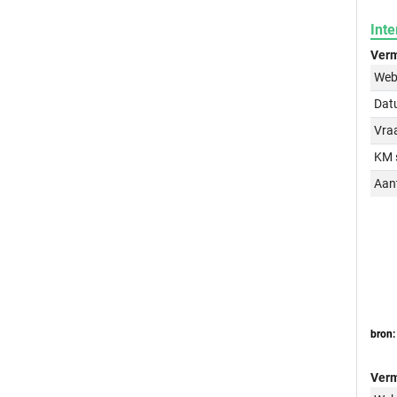
Inte
Verm
Web
Dat
Vraa
KM 
Aant
bron:
Verm