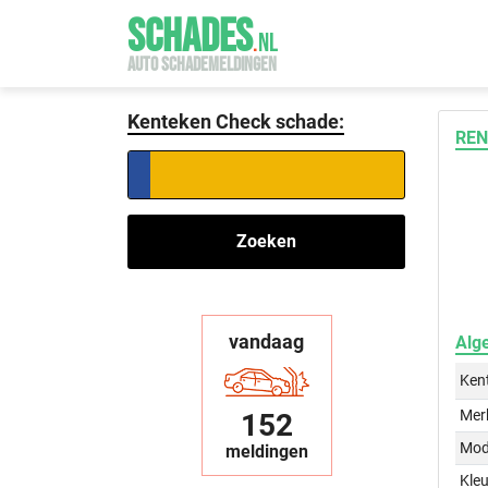
SCHADES
.
NL
AUTO SCHADEMELDINGEN
Kenteken Check schade:
REN
Zoeken
vandaag
Alg
Ken
Mer
152
Mod
meldingen
Kleu