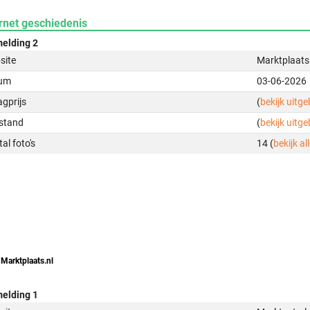
rnet geschiedenis
elding 2
site
Marktplaats
um
03-06-2026
gprijs
(
bekijk uitg
stand
(
bekijk uitg
al foto's
14 (
bekijk all
 Marktplaats.nl
elding 1