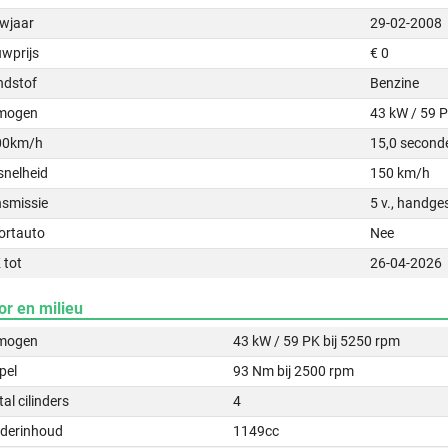
wjaar
29-02-2008
uwprijs
€ 0
ndstof
Benzine
mogen
43 kW / 59 
00km/h
15,0 second
snelheid
150 km/h
nsmissie
5 v., handge
ortauto
Nee
 tot
26-04-2026
or en milieu
mogen
43 kW / 59 PK bij 5250 rpm
pel
93 Nm bij 2500 rpm
al cilinders
4
nderinhoud
1149cc