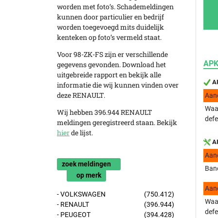
worden met foto’s. Schademeldingen
kunnen door particulier en bedrijf
worden toegevoegd mits duidelijk
kenteken op foto’s vermeld staat.
Voor 98-ZK-FS zijn er verschillende
APK
gegevens gevonden. Download het
uitgebreide rapport en bekijk alle
AP
informatie die wij kunnen vinden over
deze RENAULT.
Aan
Waar
Wij hebben 396.944 RENAULT
defe
meldingen geregistreerd staan. Bekijk
hier
de lijst.
AP
Aan
zoek meldingen
Band
op merk
Aan
- VOLKSWAGEN
(750.412)
Waar
- RENAULT
(396.944)
defe
- PEUGEOT
(394.428)