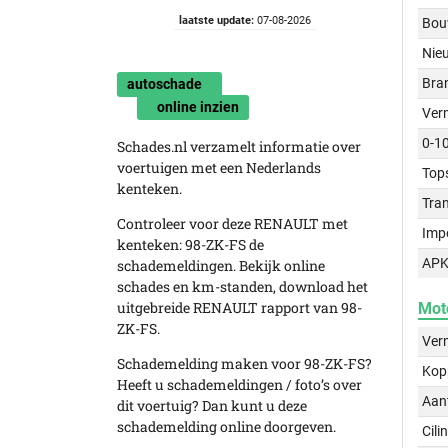
laatste update:
07-08-2026
Bou
Nie
Bra
autoschade
online inzien
Ver
0-1
Schades.nl verzamelt informatie over
voertuigen met een Nederlands
Top
kenteken.
Tra
Controleer voor deze RENAULT met
Imp
kenteken: 98-ZK-FS de
APK
schademeldingen. Bekijk online
schades en km-standen, download het
uitgebreide RENAULT rapport van 98-
Mot
ZK-FS.
Ver
Schademelding maken voor 98-ZK-FS?
Kop
Heeft u schademeldingen / foto’s over
Aant
dit voertuig? Dan kunt u deze
schademelding online doorgeven.
Cili