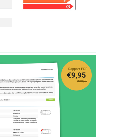
Rapport PDF
€9,95
€29,95