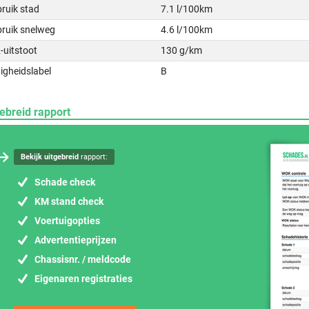
ruik stad
7.1 l/100km
bruik snelweg
4.6 l/100km
-uitstoot
130 g/km
igheidslabel
B
ebreid rapport
Bekijk uitgebreid
rapport:
Schade check
KM stand check
Voertuigopties
Advertentieprijzen
Chassisnr. / meldcode
Eigenaren registraties