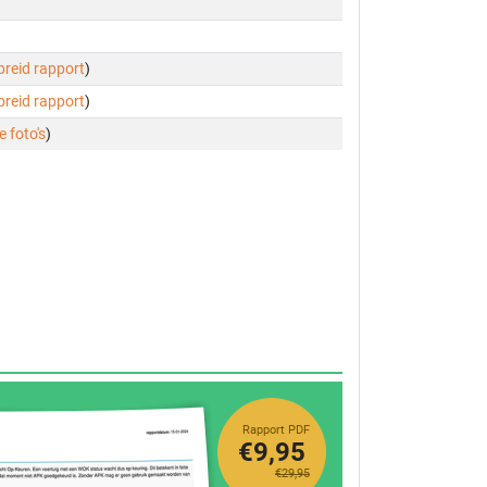
ebreid rapport
)
ebreid rapport
)
e foto's
)
Rapport PDF
€9,95
€29,95