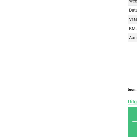
Web
Dat
Vraa
KM 
Aant
bron:
Uitg