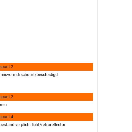
spunt 2
 misvormd/schuurt/beschadigd
spunt 2
oren
spunt 4
estand verplicht licht/retroreflector