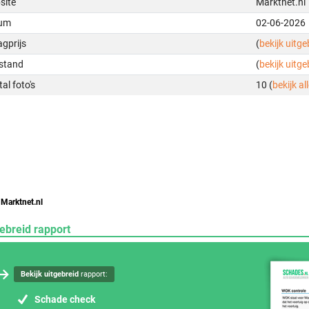
site
Marktnet.nl
um
02-06-2026
gprijs
(
bekijk uitg
stand
(
bekijk uitg
al foto's
10 (
bekijk all
 Marktnet.nl
ebreid rapport
Bekijk uitgebreid
rapport:
Schade check