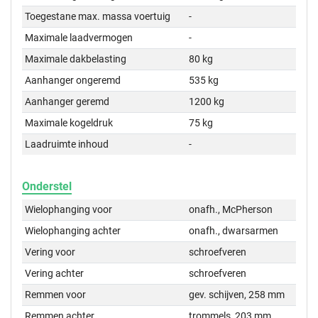
Toegestane max. massa voertuig
-
Maximale laadvermogen
-
Maximale dakbelasting
80 kg
Aanhanger ongeremd
535 kg
Aanhanger geremd
1200 kg
Maximale kogeldruk
75 kg
Laadruimte inhoud
-
Onderstel
Wielophanging voor
onafh., McPherson
Wielophanging achter
onafh., dwarsarmen
Vering voor
schroefveren
Vering achter
schroefveren
Remmen voor
gev. schijven, 258 mm
Remmen achter
trommels, 203 mm