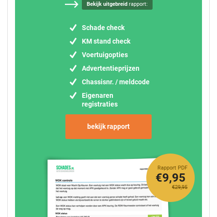
Bekijk uitgebreid
rapport:
Schade check
KM stand check
Voertuigopties
Advertentieprijzen
Chassisnr. / meldcode
Eigenaren
registraties
bekijk rapport
Rapport PDF
€9,95
€29,95