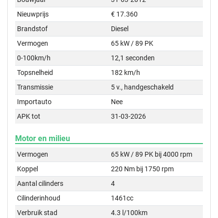
Nieuwprijs
€ 17.360
Brandstof
Diesel
Vermogen
65 kW / 89 PK
0-100km/h
12,1 seconden
Topsnelheid
182 km/h
Transmissie
5 v., handgeschakeld
Importauto
Nee
APK tot
31-03-2026
Motor en milieu
Vermogen
65 kW / 89 PK bij 4000 rpm
Koppel
220 Nm bij 1750 rpm
Aantal cilinders
4
Cilinderinhoud
1461cc
Verbruik stad
4.3 l/100km