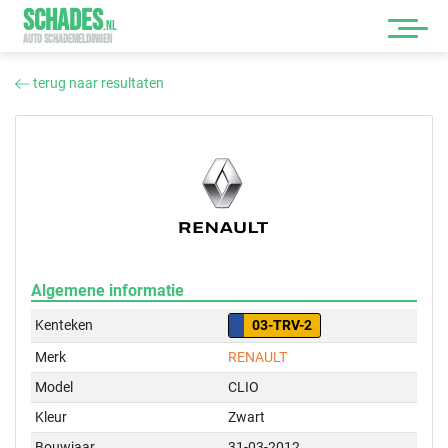
SCHADES
.
NL
AUTO SCHADEMELDINGEN
terug naar resultaten
Algemene informatie
Kenteken
03-TRV-2
Merk
RENAULT
Model
CLIO
Kleur
Zwart
Bouwjaar
31-03-2012