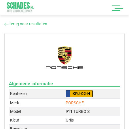
SCHADES
.
NL
AUTO SCHADEMELDINGEN
terug naar resultaten
Algemene informatie
Kenteken
KPJ-02-H
Merk
PORSCHE
Model
911 TURBO S
Kleur
Grijs
Bouwjaar