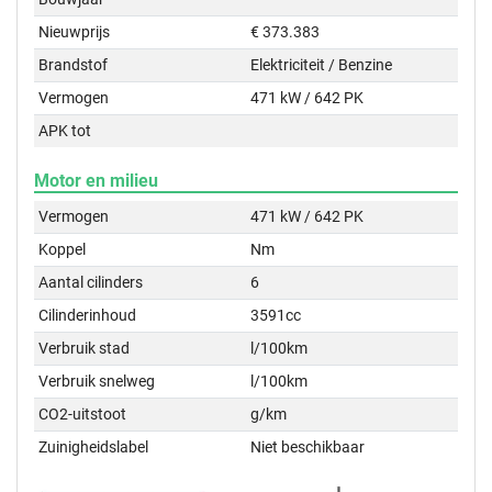
Nieuwprijs
€ 373.383
Brandstof
Elektriciteit / Benzine
Vermogen
471 kW / 642 PK
APK tot
Motor en milieu
Vermogen
471 kW / 642 PK
Koppel
Nm
Aantal cilinders
6
Cilinderinhoud
3591cc
Verbruik stad
l/100km
Verbruik snelweg
l/100km
CO2-uitstoot
g/km
Zuinigheidslabel
Niet beschikbaar