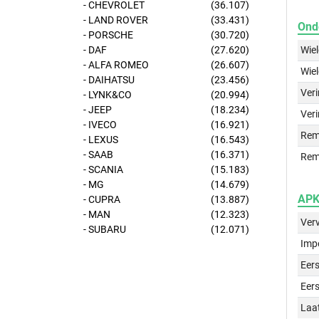
- CHEVROLET
(36.107)
- LAND ROVER
(33.431)
Ond
- PORSCHE
(30.720)
Wie
- DAF
(27.620)
- ALFA ROMEO
(26.607)
Wie
- DAIHATSU
(23.456)
Ver
- LYNK&CO
(20.994)
- JEEP
(18.234)
Veri
- IVECO
(16.921)
Rem
- LEXUS
(16.543)
- SAAB
(16.371)
Rem
- SCANIA
(15.183)
- MG
(14.679)
APK 
- CUPRA
(13.887)
- MAN
(12.323)
Ver
- SUBARU
(12.071)
Imp
Eers
Eers
Laa