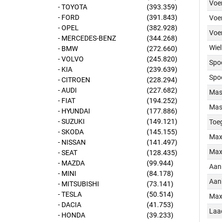
Voer
- TOYOTA
(393.359)
- FORD
(391.843)
Voer
- OPEL
(382.928)
Voe
- MERCEDES-BENZ
(344.268)
Wiel
- BMW
(272.660)
- VOLVO
(245.820)
Spo
- KIA
(239.639)
Spo
- CITROEN
(228.294)
- AUDI
(227.682)
Mass
- FIAT
(194.252)
Mass
- HYUNDAI
(177.886)
- SUZUKI
(149.121)
Toe
- SKODA
(145.155)
Max
- NISSAN
(141.497)
Max
- SEAT
(128.435)
- MAZDA
(99.944)
Aan
- MINI
(84.178)
Aan
- MITSUBISHI
(73.141)
- TESLA
(50.514)
Max
- DACIA
(41.753)
Laa
- HONDA
(39.233)