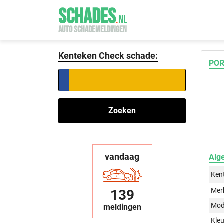
SCHADES
.
NL
AUTO SCHADEMELDINGEN
Kenteken Check schade:
POR
Zoeken
vandaag
Alg
Ken
Mer
139
Mod
meldingen
Kleu