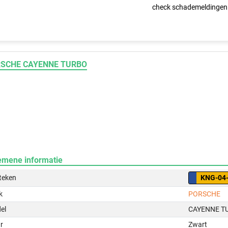
check schademeldingen
SCHE CAYENNE TURBO
emene informatie
teken
KNG-04
k
PORSCHE
el
CAYENNE T
r
Zwart