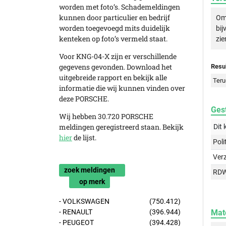
worden met foto’s. Schademeldingen
kunnen door particulier en bedrijf
Om 
worden toegevoegd mits duidelijk
bij
kenteken op foto’s vermeld staat.
zie
Voor KNG-04-X zijn er verschillende
gegevens gevonden. Download het
Resul
uitgebreide rapport en bekijk alle
Teru
informatie die wij kunnen vinden over
deze PORSCHE.
Gest
Wij hebben 30.720 PORSCHE
meldingen geregistreerd staan. Bekijk
Dit 
hier
de lijst.
Poli
Ver
zoek meldingen
RD
op merk
- VOLKSWAGEN
(750.412)
Mat
- RENAULT
(396.944)
- PEUGEOT
(394.428)