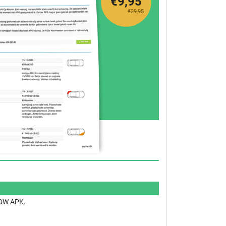
€9,95
€29,95
 RDW APK.