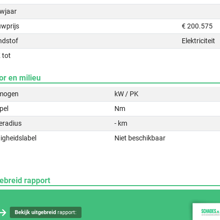
wjaar
uwprijs
€ 200.575
ndstof
Elektriciteit
 tot
or en milieu
mogen
kW / PK
pel
Nm
eradius
- km
igheidslabel
Niet beschikbaar
ebreid rapport
Bekijk uitgebreid
rapport: