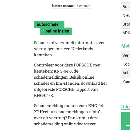
laatste update:
07-08-2026
Bou
Nie
Bra
autoschade
online inzien
APK
Schades.nl verzamelt informatie over
Mot
voertuigen met een Nederlands
kenteken.
Ver
Kop
Controleer voor deze PORSCHE met
kenteken: KNG-04-X de
Acti
schademeldingen. Bekijk online
Zuin
schades en km-standen, download het
uitgebreide PORSCHE rapport van
KNG-04-X.
Schademelding maken voor KNG-04-
Uitg
X? Heeft u schademeldingen / foto’s
over dit voertuig? Dan kunt u deze
schademelding online doorgeven.