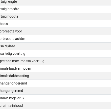
tuig lengte
tuig breedte
rtuig hoogte
basis
orbreedte voor
orbreedte achter
a rijklaar
a ledig voertuig
gestane max. massa voertuig
imale laadvermogen
imale dakbelasting
hanger ongeremd
hanger geremd
imale kogeldruk
druimte inhoud