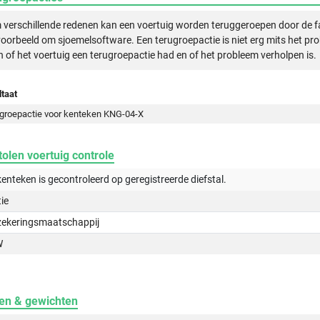
verschillende redenen kan een voertuig worden teruggeroepen door de f
voorbeeld om sjoemelsoftware. Een terugroepactie is niet erg mits het pr
n of het voertuig een terugroepactie had en of het probleem verholpen is.
taat
groepactie voor kenteken KNG-04-X
olen voertuig controle
kenteken is gecontroleerd op
geregistreerde
diefstal.
tie
zekeringsmaatschappij
W
en & gewichten