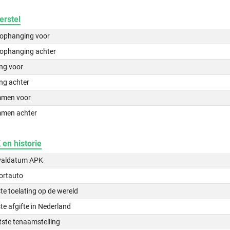
erstel
lophanging voor
lophanging achter
ing voor
ng achter
men voor
men achter
en historie
valdatum APK
ortauto
te toelating op de wereld
te afgifte in Nederland
tste tenaamstelling