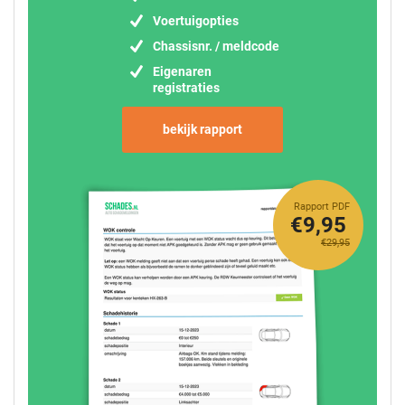
Voertuigopties
Chassisnr. / meldcode
Eigenaren
registraties
bekijk rapport
Rapport PDF
€9,95
€29,95