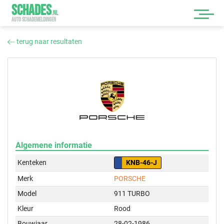
SCHADES
.
NL
AUTO SCHADEMELDINGEN
terug naar resultaten
Algemene informatie
Kenteken
KNB-46-J
Merk
PORSCHE
Model
911 TURBO
Kleur
Rood
Bouwjaar
28-02-1986