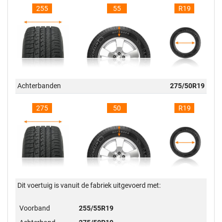
255
55
R19
Achterbanden
275/50R19
275
50
R19
Dit voertuig is vanuit de fabriek uitgevoerd met:
Voorband
255/55R19