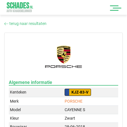
SCHADES
.
NL
AUTO SCHADEMELDINGEN
terug naar resultaten
Algemene informatie
Kenteken
KJZ-83-V
Merk
PORSCHE
Model
CAYENNE S
Kleur
Zwart
Bouwjaar
28-06-2018