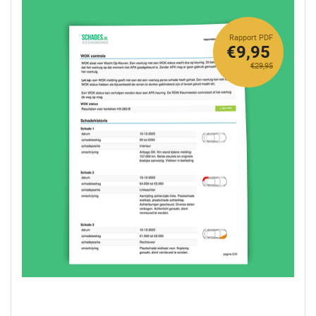
Rapport PDF
€9,95
€29,95