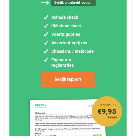
Bekijk uitgebreid
rapport:
Schade check
KM stand check
Voertuigopties
Advertentieprijzen
Chassisnr. / meldcode
Eigenaren
registraties
bekijk rapport
Rapport PDF
€9,95
€29,95