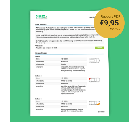
Rapport PDF
€9,95
€29,95