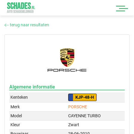
SCHADES
.
NL
AUTO SCHADEMELDINGEN
terug naar resultaten
Algemene informatie
Kenteken
KJP-48-H
Merk
PORSCHE
Model
CAYENNE TURBO
Kleur
Zwart
Bouwjaar
28-06-2010