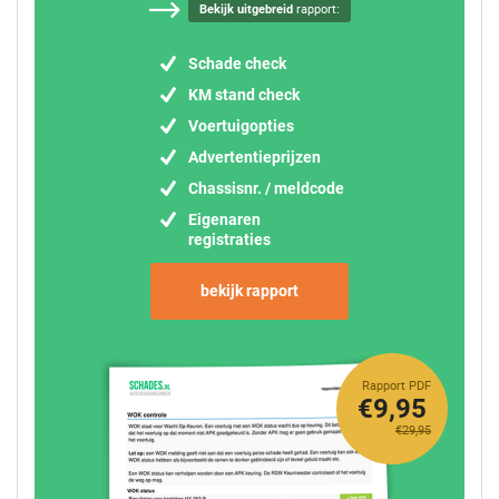
Bekijk uitgebreid
rapport:
Schade check
KM stand check
Voertuigopties
Advertentieprijzen
Chassisnr. / meldcode
Eigenaren
registraties
bekijk rapport
Rapport PDF
€9,95
€29,95