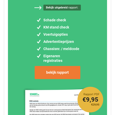
Bekijk uitgebreid
rapport:
Schade check
KM stand check
Voertuigopties
Advertentieprijzen
Chassisnr. / meldcode
Eigenaren
registraties
bekijk rapport
Rapport PDF
€9,95
€29,95