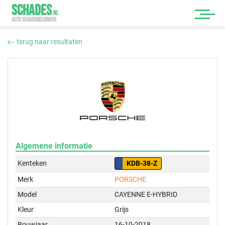
SCHADES
.
NL
AUTO SCHADEMELDINGEN
terug naar resultaten
Algemene informatie
Kenteken
KDB-38-Z
Merk
PORSCHE
Model
CAYENNE E-HYBRID
Kleur
Grijs
Bouwjaar
16-10-2018