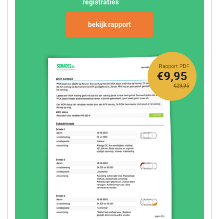
registraties
bekijk rapport
Rapport PDF
€9,95
€29,95