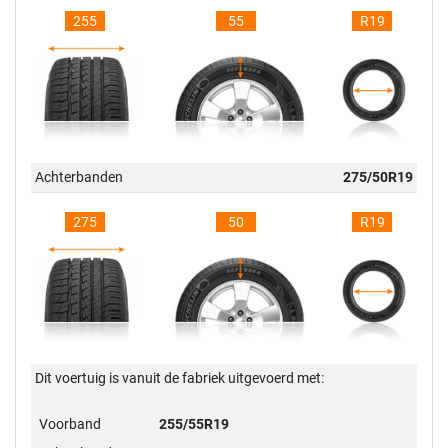
255
55
R19
Achterbanden
275/50R19
275
50
R19
Dit voertuig is vanuit de fabriek uitgevoerd met:
Voorband
255/55R19