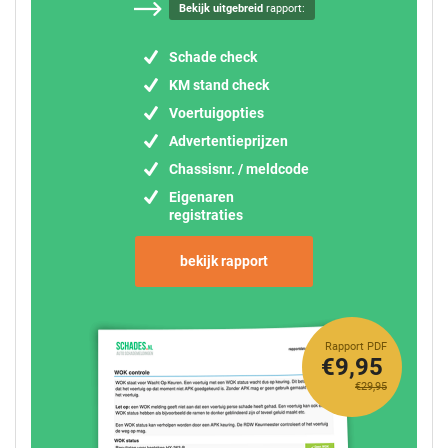
Bekijk uitgebreid
rapport:
Schade check
KM stand check
Voertuigopties
Advertentieprijzen
Chassisnr. / meldcode
Eigenaren
registraties
bekijk rapport
Rapport PDF
€9,95
€29,95