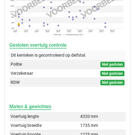
Gestolen voertuig controle
Dit kenteken is gecontroleerd op
diefstal.
Politie
Niet gestolen
Verzekeraar
Niet gestolen
RDW
Niet gestolen
Maten & gewichten
Voertuig lengte
4320 mm
Voertuig breedte
1735 mm
Voertuig hoogte
1275 mm