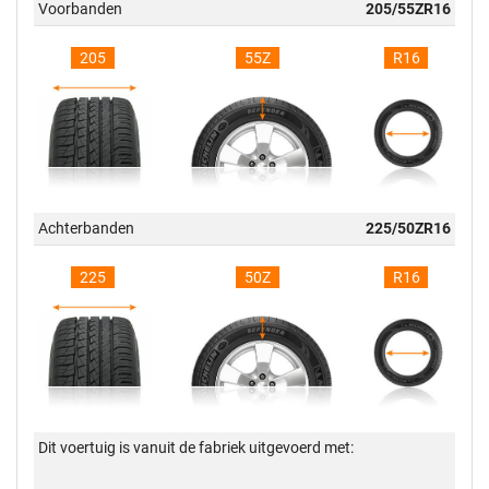
Voorbanden
205/55ZR16
205
55Z
R16
Achterbanden
225/50ZR16
225
50Z
R16
Dit voertuig is vanuit de fabriek uitgevoerd met: