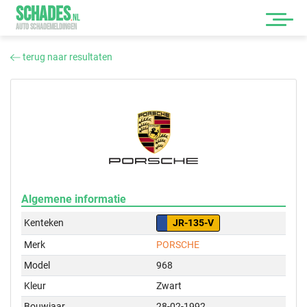
SCHADES
.
NL
AUTO SCHADEMELDINGEN
terug naar resultaten
Algemene informatie
Kenteken
JR-135-V
Merk
PORSCHE
Model
968
Kleur
Zwart
Bouwjaar
28-02-1992