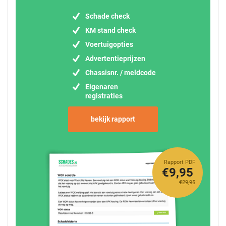
Schade check
KM stand check
Voertuigopties
Advertentieprijzen
Chassisnr. / meldcode
Eigenaren
registraties
bekijk rapport
Rapport PDF
€9,95
€29,95