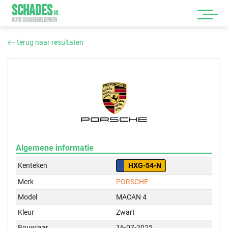
SCHADES
.
NL
AUTO SCHADEMELDINGEN
terug naar resultaten
Algemene informatie
Kenteken
HXG-54-N
Merk
PORSCHE
Model
MACAN 4
Kleur
Zwart
Bouwjaar
16-07-2025