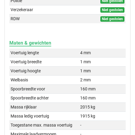
Politie
Niet gestolen
Verzekeraar
Niet gestolen
RDW
Niet gestolen
Maten & gewichten
Voertuig lengte
4 mm
Voertuig breedte
1 mm
Voertuig hoogte
1 mm
Wielbasis
2 mm
Spoorbreedte voor
160 mm
Spoorbreedte achter
160 mm
Massa rijklaar
2015 kg
Massa ledig voertuig
1915 kg
Toegestane max. massa voertuig
-
Maximale laadvermogen
-