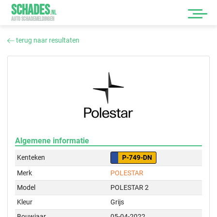
SCHADES
.
NL
AUTO SCHADEMELDINGEN
terug naar resultaten
Algemene informatie
Kenteken
P-749-DN
Merk
POLESTAR
Model
POLESTAR 2
Kleur
Grijs
Bouwjaar
05-04-2022