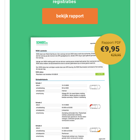
registraties
bekijk rapport
Rapport PDF
€9,95
€29,95