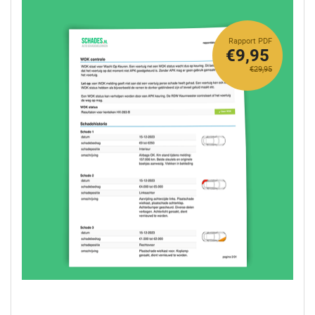
Rapport PDF
€9,95
€29,95