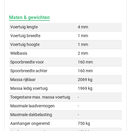
Maten & gewichten
Voertuig lengte
4 mm
Voertuig breedte
1 mm
Voertuig hoogte
1 mm
Wielbasis
2 mm
Spoorbreedte voor
160 mm
Spoorbreedte achter
160 mm
Massa rijklaar
2069 kg
Massa ledig voertuig
1969 kg
Toegestane max. massa voertuig
-
Maximale laadvermogen
-
Maximale dakbelasting
-
Aanhanger ongeremd
750 kg