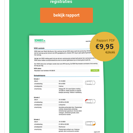
registraties
bekijk rapport
Rapport PDF
€9,95
€29,95