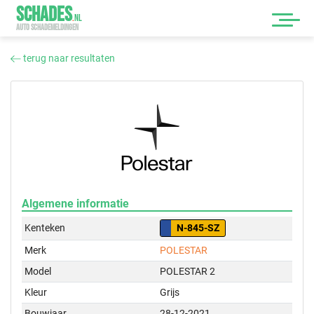
SCHADES
.
NL
AUTO SCHADEMELDINGEN
terug naar resultaten
Algemene informatie
Kenteken
N-845-SZ
Merk
POLESTAR
Model
POLESTAR 2
Kleur
Grijs
Bouwjaar
28-12-2021