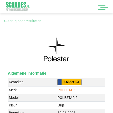
SCHADES
.
NL
AUTO SCHADEMELDINGEN
terug naar resultaten
Algemene informatie
Kenteken
KNP-91-J
Merk
POLESTAR
Model
POLESTAR 2
Kleur
Grijs
Bouwjaar
30-06-2023