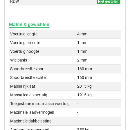
RDW
Niet gestolen
Maten & gewichten
Voertuig lengte
4 mm
Voertuig breedte
1 mm
Voertuig hoogte
1 mm
Wielbasis
2 mm
Spoorbreedte voor
160 mm
Spoorbreedte achter
160 mm
Massa rijklaar
2015 kg
Massa ledig voertuig
1915 kg
Toegestane max. massa voertuig
-
Maximale laadvermogen
-
Maximale dakbelasting
-
Aanhanger ongeremd
750 kg