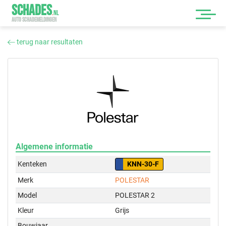
SCHADES
.
NL
AUTO SCHADEMELDINGEN
terug naar resultaten
Algemene informatie
Kenteken
KNN-30-F
Merk
POLESTAR
Model
POLESTAR 2
Kleur
Grijs
Bouwjaar