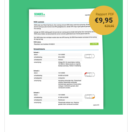
Rapport PDF
€9,95
€29,95