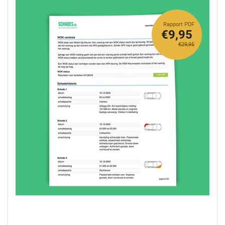
Rapport PDF
€9,95
€29,95