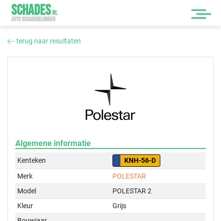
SCHADES
.
NL
AUTO SCHADEMELDINGEN
terug naar resultaten
Algemene informatie
Kenteken
KNH-56-D
Merk
POLESTAR
Model
POLESTAR 2
Kleur
Grijs
Bouwjaar