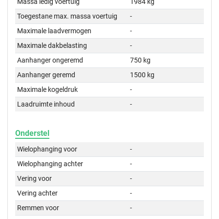
Massa ledig voertuig
1984 kg
Toegestane max. massa voertuig
-
Maximale laadvermogen
-
Maximale dakbelasting
-
Aanhanger ongeremd
750 kg
Aanhanger geremd
1500 kg
Maximale kogeldruk
-
Laadruimte inhoud
-
Onderstel
Wielophanging voor
-
Wielophanging achter
-
Vering voor
-
Vering achter
-
Remmen voor
-