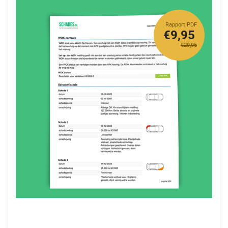
Rapport PDF
€9,95
€29,95