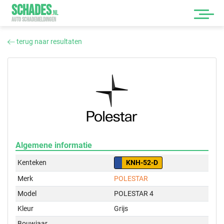
SCHADES
.
NL
AUTO SCHADEMELDINGEN
terug naar resultaten
Algemene informatie
Kenteken
KNH-52-D
Merk
POLESTAR
Model
POLESTAR 4
Kleur
Grijs
Bouwjaar