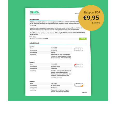
Rapport PDF
€9,95
€29,95