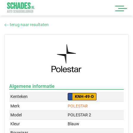
SCHADES
.
NL
AUTO SCHADEMELDINGEN
terug naar resultaten
Algemene informatie
Kenteken
KNH-49-D
Merk
POLESTAR
Model
POLESTAR 2
Kleur
Blauw
Bouwjaar