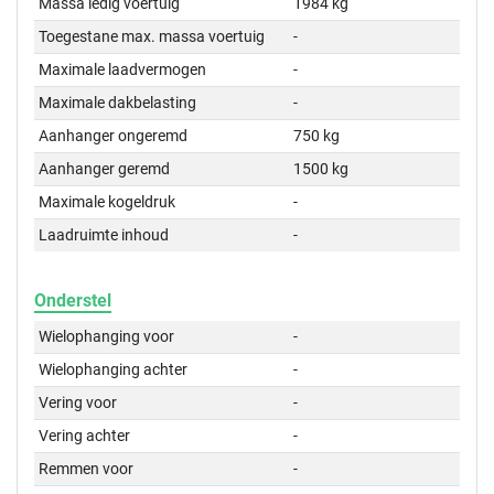
Massa ledig voertuig
1984 kg
Toegestane max. massa voertuig
-
Maximale laadvermogen
-
Maximale dakbelasting
-
Aanhanger ongeremd
750 kg
Aanhanger geremd
1500 kg
Maximale kogeldruk
-
Laadruimte inhoud
-
Onderstel
Wielophanging voor
-
Wielophanging achter
-
Vering voor
-
Vering achter
-
Remmen voor
-