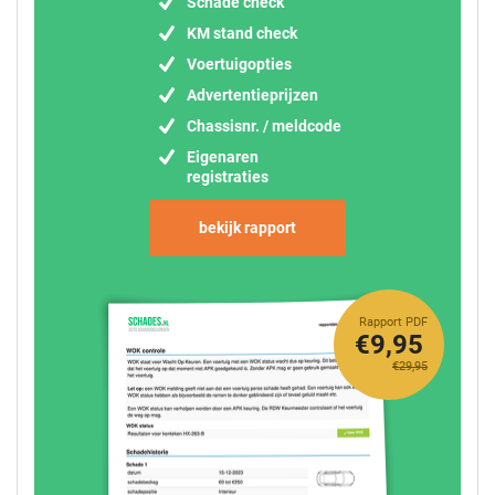
Schade check
KM stand check
Voertuigopties
Advertentieprijzen
Chassisnr. / meldcode
Eigenaren
registraties
bekijk rapport
Rapport PDF
€9,95
€29,95