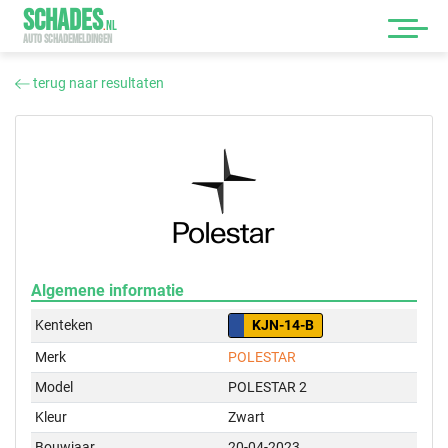
SCHADES
.
NL
AUTO SCHADEMELDINGEN
terug naar resultaten
Algemene informatie
Kenteken
KJN-14-B
Merk
POLESTAR
Model
POLESTAR 2
Kleur
Zwart
Bouwjaar
20-04-2023