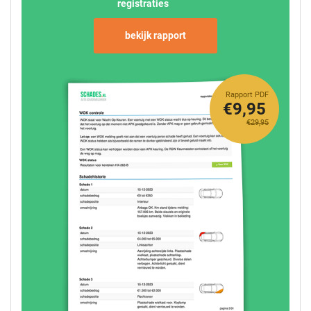
registraties
bekijk rapport
Rapport PDF
€9,95
€29,95