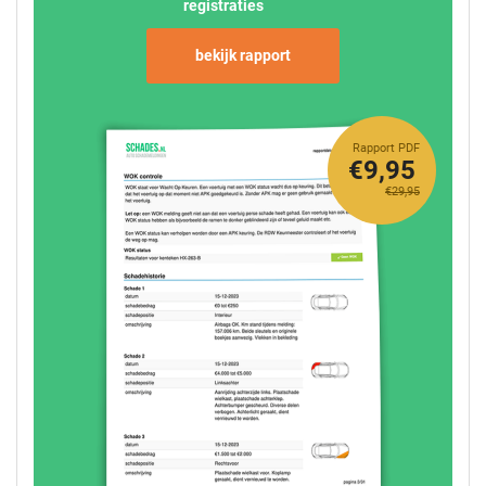
registraties
bekijk rapport
Rapport PDF
€9,95
€29,95