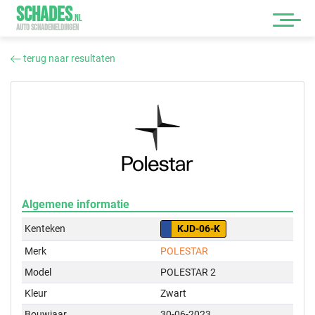
SCHADES
.
NL
AUTO SCHADEMELDINGEN
terug naar resultaten
Algemene informatie
Kenteken
KJD-06-K
Merk
POLESTAR
Model
POLESTAR 2
Kleur
Zwart
Bouwjaar
30-06-2023