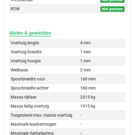
Niet gestolen
RDW
Niet gestolen
Maten & gewichten
Voertuig lengte
4 mm
Voertuig breedte
1 mm
Voertuig hoogte
1 mm
Wielbasis
2 mm
Spoorbreedte voor
160 mm
Spoorbreedte achter
160 mm
Massa rijklaar
2015 kg
Massa ledig voertuig
1915 kg
Toegestane max. massa voertuig
-
Maximale laadvermogen
-
Maximale dakbelasting
-