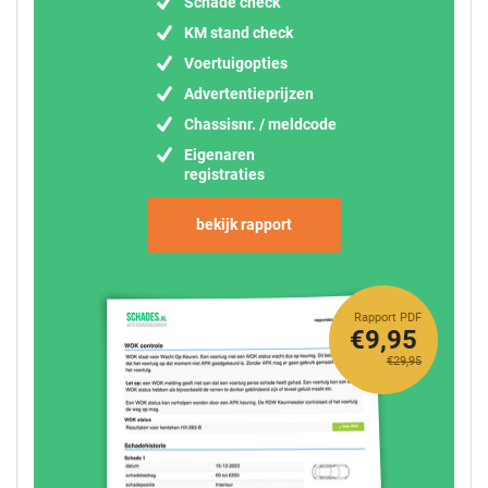
Schade check
KM stand check
Voertuigopties
Advertentieprijzen
Chassisnr. / meldcode
Eigenaren
registraties
bekijk rapport
Rapport PDF
€9,95
€29,95