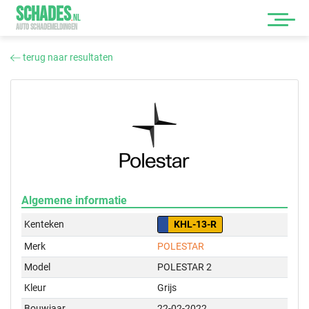
SCHADES
.
NL
AUTO SCHADEMELDINGEN
terug naar resultaten
Algemene informatie
Kenteken
KHL-13-R
Merk
POLESTAR
Model
POLESTAR 2
Kleur
Grijs
Bouwjaar
22-02-2022