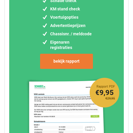
Schade check
KM stand check
Voertuigopties
Advertentieprijzen
Chassisnr. / meldcode
Eigenaren
registraties
bekijk rapport
Rapport PDF
€9,95
€29,95