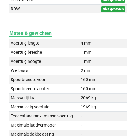
Niet gestolen
RDW
Niet gestolen
Maten & gewichten
Voertuig lengte
4 mm
Voertuig breedte
1 mm
Voertuig hoogte
1 mm
Wielbasis
2 mm
Spoorbreedte voor
160 mm
Spoorbreedte achter
160 mm
Massa rijklaar
2069 kg
Massa ledig voertuig
1969 kg
Toegestane max. massa voertuig
-
Maximale laadvermogen
-
Maximale dakbelasting
-