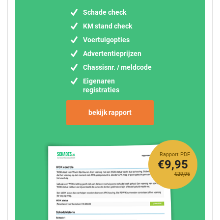
Schade check
KM stand check
Voertuigopties
Advertentieprijzen
Chassisnr. / meldcode
Eigenaren
registraties
bekijk rapport
Rapport PDF
€9,95
€29,95