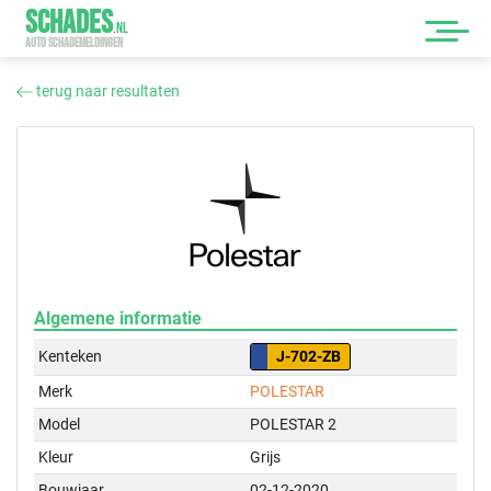
SCHADES
.
NL
AUTO SCHADEMELDINGEN
terug naar resultaten
Algemene informatie
Kenteken
J-702-ZB
Merk
POLESTAR
Model
POLESTAR 2
Kleur
Grijs
Bouwjaar
02-12-2020