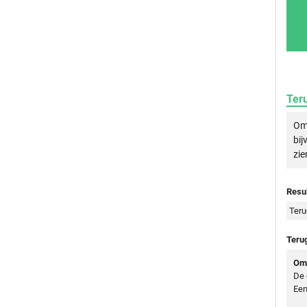
Ter
Om 
bij
zie
Resul
Teru
Teru
Oms
De 
Een