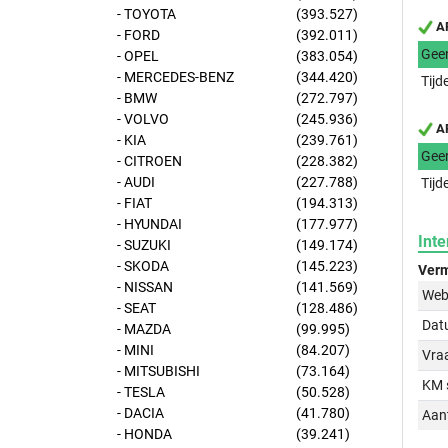
- TOYOTA
(393.527)
AP
- FORD
(392.011)
Gee
- OPEL
(383.054)
- MERCEDES-BENZ
(344.420)
Tijd
- BMW
(272.797)
- VOLVO
(245.936)
AP
- KIA
(239.761)
Gee
- CITROEN
(228.382)
- AUDI
(227.788)
Tijd
- FIAT
(194.313)
- HYUNDAI
(177.977)
Inte
- SUZUKI
(149.174)
- SKODA
(145.223)
Verm
- NISSAN
(141.569)
Web
- SEAT
(128.486)
Dat
- MAZDA
(99.995)
- MINI
(84.207)
Vraa
- MITSUBISHI
(73.164)
KM 
- TESLA
(50.528)
- DACIA
(41.780)
Aant
- HONDA
(39.241)