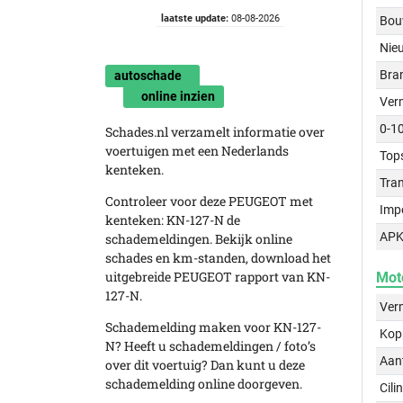
laatste update:
08-08-2026
Bou
Nie
Bra
autoschade
online inzien
Ver
0-1
Schades.nl verzamelt informatie over
voertuigen met een Nederlands
Top
kenteken.
Tra
Controleer voor deze PEUGEOT met
Imp
kenteken: KN-127-N de
APK
schademeldingen. Bekijk online
schades en km-standen, download het
uitgebreide PEUGEOT rapport van KN-
Mot
127-N.
Ver
Schademelding maken voor KN-127-
Kop
N? Heeft u schademeldingen / foto’s
Aant
over dit voertuig? Dan kunt u deze
schademelding online doorgeven.
Cili