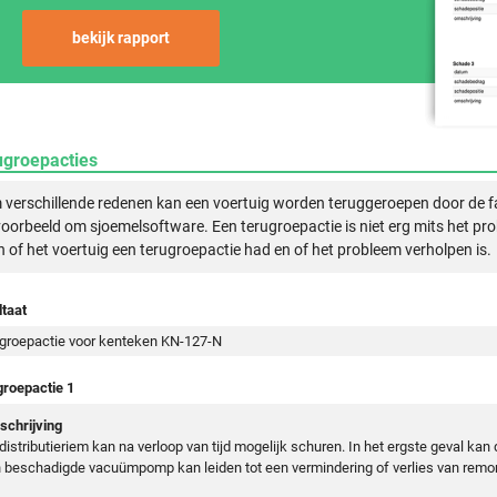
bekijk rapport
ugroepacties
verschillende redenen kan een voertuig worden teruggeroepen door de f
voorbeeld om sjoemelsoftware. Een terugroepactie is niet erg mits het pr
n of het voertuig een terugroepactie had en of het probleem verholpen is.
taat
groepactie voor kenteken KN-127-N
groepactie 1
chrijving
distributieriem kan na verloop van tijd mogelijk schuren. In het ergste geval ka
 beschadigde vacuümpomp kan leiden tot een vermindering of verlies van remo