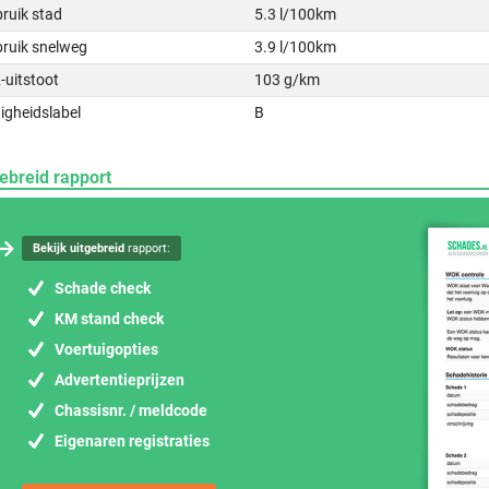
ruik stad
5.3 l/100km
bruik snelweg
3.9 l/100km
-uitstoot
103 g/km
igheidslabel
B
ebreid rapport
Bekijk uitgebreid
rapport:
Schade check
KM stand check
Voertuigopties
Advertentieprijzen
Chassisnr. / meldcode
Eigenaren registraties