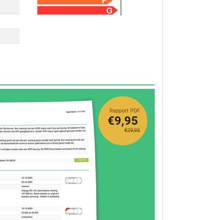
Rapport PDF
€9,95
€29,95