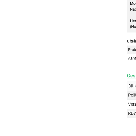
Mog
Nad
Her
(No
Uitsl
Prob
Aant
Gest
Dit 
Poli
Ver
RD