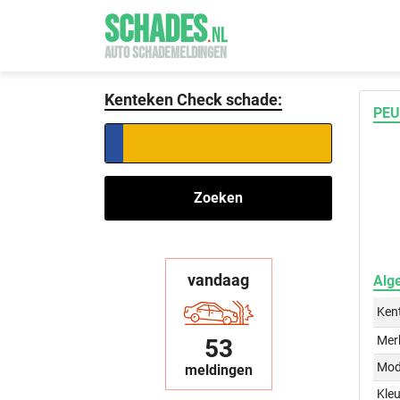
SCHADES
.
NL
AUTO SCHADEMELDINGEN
Kenteken Check schade:
PEU
Zoeken
vandaag
Alg
Ken
Mer
53
Mod
meldingen
Kleu