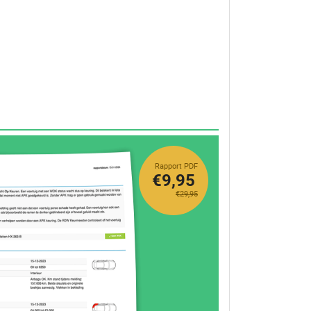
Rapport PDF
€9,95
€29,95