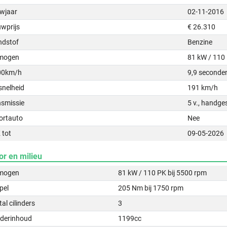
wjaar
02-11-2016
uwprijs
€ 26.310
ndstof
Benzine
mogen
81 kW / 110
00km/h
9,9 seconde
snelheid
191 km/h
nsmissie
5 v., handge
ortauto
Nee
 tot
09-05-2026
or en milieu
mogen
81 kW / 110 PK bij 5500 rpm
pel
205 Nm bij 1750 rpm
al cilinders
3
nderinhoud
1199cc