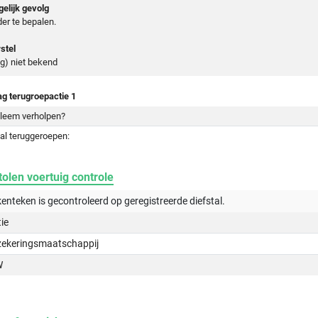
elijk gevolg
er te bepalen.
stel
g) niet bekend
ag terugroepactie 1
leem verholpen?
al teruggeroepen:
olen voertuig controle
kenteken is gecontroleerd op
geregistreerde
diefstal.
tie
zekeringsmaatschappij
W