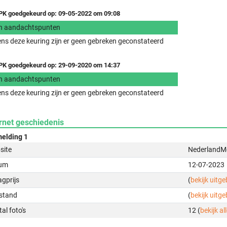
K goedgekeurd op: 09-05-2022 om 09:08
n aandachtspunten
ens deze keuring zijn er geen gebreken geconstateerd
K goedgekeurd op: 29-09-2020 om 14:37
n aandachtspunten
ens deze keuring zijn er geen gebreken geconstateerd
rnet geschiedenis
elding 1
site
NederlandMo
um
12-07-2023
gprijs
(
bekijk uitg
stand
(
bekijk uitg
al foto's
12 (
bekijk all