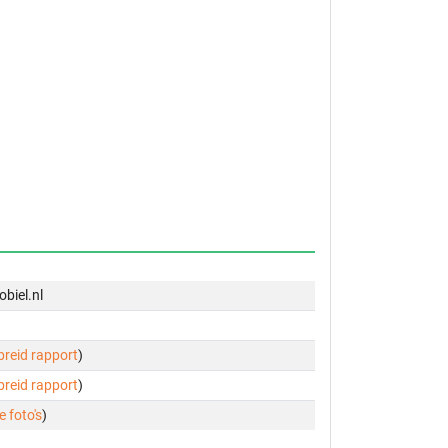
biel.nl
ebreid rapport
)
ebreid rapport
)
e foto's
)