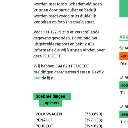
worden met foto’s. Schademeldingen
kunnen door particulier en bedrijf
worden toegevoegd mits duidelijk
kenteken op foto’s vermeld staat.
Voor KN-127-N zijn er verschillende
APK
gegevens gevonden. Download het
uitgebreide rapport en bekijk alle
AP
informatie die wij kunnen vinden over
deze PEUGEOT.
Aan
Dim-
Wij hebben 394.620 PEUGEOT
meldingen geregistreerd staan. Bekijk
hier
de lijst.
AP
Gee
Tijd
zoek meldingen
op merk
AP
- VOLKSWAGEN
(750.690)
Gee
- RENAULT
(397.133)
Tijd
- PEUGEOT
(394.620)