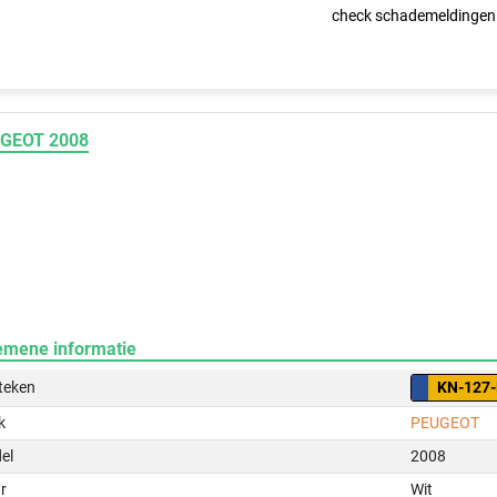
check schademeldingen
GEOT 2008
emene informatie
teken
KN-127
k
PEUGEOT
el
2008
r
Wit