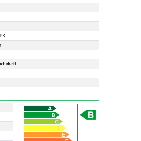
 PK
n
schakeld