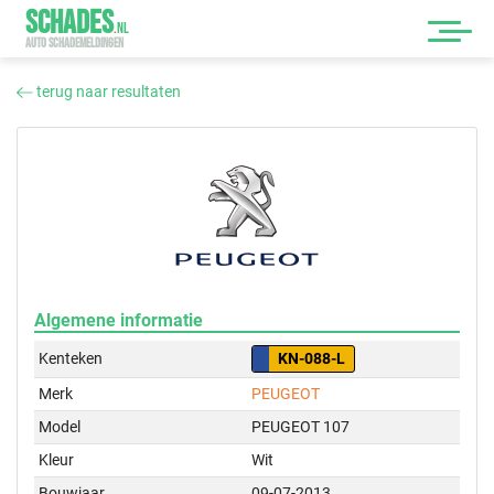
SCHADES
.
NL
AUTO SCHADEMELDINGEN
terug naar resultaten
Algemene informatie
Kenteken
KN-088-L
Merk
PEUGEOT
Model
PEUGEOT 107
Kleur
Wit
Bouwjaar
09-07-2013