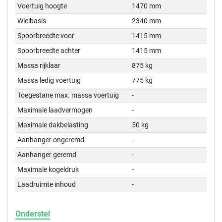
Voertuig hoogte
1470 mm
Wielbasis
2340 mm
Spoorbreedte voor
1415 mm
Spoorbreedte achter
1415 mm
Massa rijklaar
875 kg
Massa ledig voertuig
775 kg
Toegestane max. massa voertuig
-
Maximale laadvermogen
-
Maximale dakbelasting
50 kg
Aanhanger ongeremd
-
Aanhanger geremd
-
Maximale kogeldruk
-
Laadruimte inhoud
-
Onderstel