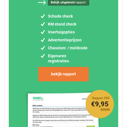
Bekijk uitgebreid
rapport:
Schade check
KM stand check
Voertuigopties
Advertentieprijzen
Chassisnr. / meldcode
Eigenaren
registraties
bekijk rapport
Rapport PDF
€9,95
€29,95