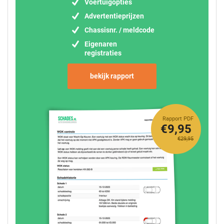
Voertuigopties
Advertentieprijzen
Chassisnr. / meldcode
Eigenaren
registraties
bekijk rapport
Rapport PDF
€9,95
€29,95