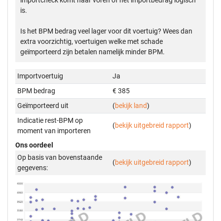
importcheck komt naar voren of het importbedrag logisch
is.
Is het BPM bedrag veel lager voor dit voertuig? Wees dan
extra voorzichtig, voertuigen welke met schade
geïmporteerd zijn betalen namelijk minder BPM.
Importvoertuig
Ja
BPM bedrag
€ 385
Geïmporteerd uit
(
bekijk land
)
Indicatie rest-BPM op
(
bekijk uitgebreid rapport
)
moment van importeren
Ons oordeel
Op basis van bovenstaande
(
bekijk uitgebreid rapport
)
gegevens: