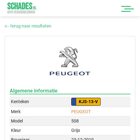
SCHADES
.
NL
AUTO SCHADEMELDINGEN
terug naar resultaten
Algemene informatie
Kenteken
KJS-13-V
Merk
PEUGEOT
Model
508
Kleur
Grijs
Bouwjaar
23-12-2019