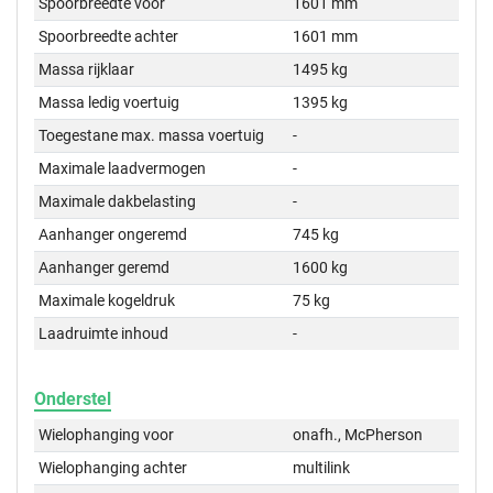
Spoorbreedte voor
1601 mm
Spoorbreedte achter
1601 mm
Massa rijklaar
1495 kg
Massa ledig voertuig
1395 kg
Toegestane max. massa voertuig
-
Maximale laadvermogen
-
Maximale dakbelasting
-
Aanhanger ongeremd
745 kg
Aanhanger geremd
1600 kg
Maximale kogeldruk
75 kg
Laadruimte inhoud
-
Onderstel
Wielophanging voor
onafh., McPherson
Wielophanging achter
multilink