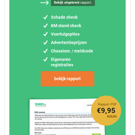
Bekijk uitgebreid
rapport:
Schade check
KM stand check
Voertuigopties
Advertentieprijzen
Chassisnr. / meldcode
Eigenaren
registraties
bekijk rapport
Rapport PDF
€9,95
€29,95