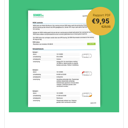
Rapport PDF
€9,95
€29,95