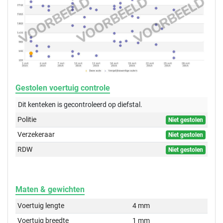
Gestolen voertuig controle
Dit kenteken is gecontroleerd op
diefstal.
Politie
Niet gestolen
Verzekeraar
Niet gestolen
RDW
Niet gestolen
Maten & gewichten
Voertuig lengte
4 mm
Voertuig breedte
1 mm