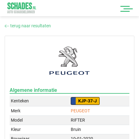
SCHADES
.
NL
AUTO SCHADEMELDINGEN
terug naar resultaten
Algemene informatie
Kenteken
KJP-37-J
Merk
PEUGEOT
Model
RIFTER
Kleur
Bruin
Bouwjaar
10-01-2020