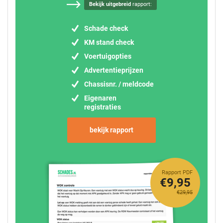
Bekijk uitgebreid
rapport:
Schade check
KM stand check
Voertuigopties
Advertentieprijzen
Chassisnr. / meldcode
Eigenaren
registraties
bekijk rapport
Rapport PDF
€9,95
€29,95