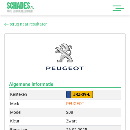
SCHADES
.
NL
AUTO SCHADEMELDINGEN
terug naar resultaten
Algemene informatie
Kenteken
JRZ-39-L
Merk
PEUGEOT
Model
208
Kleur
Zwart
Bouwjaar
26-02-2025