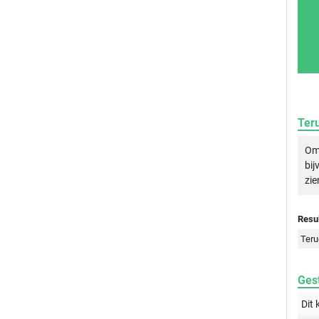
Ter
Om 
bij
zie
Resul
Teru
Gest
Dit 