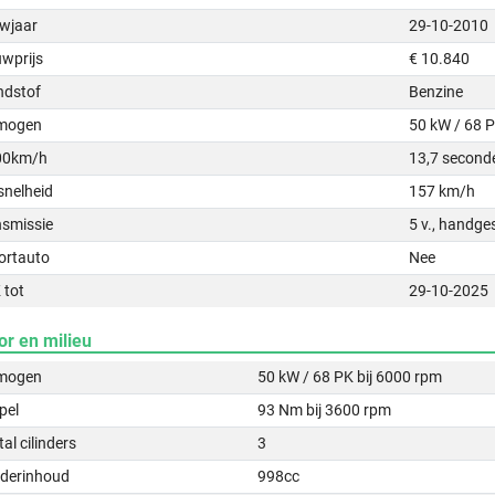
wjaar
29-10-2010
uwprijs
€ 10.840
ndstof
Benzine
mogen
50 kW / 68 
00km/h
13,7 second
snelheid
157 km/h
nsmissie
5 v., handge
ortauto
Nee
 tot
29-10-2025
or en milieu
mogen
50 kW / 68 PK bij 6000 rpm
pel
93 Nm bij 3600 rpm
al cilinders
3
nderinhoud
998cc