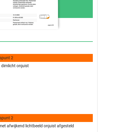
spunt 2
 dimlicht onjuist
spunt 2
t afwijkend lichtbeeld onjuist afgesteld