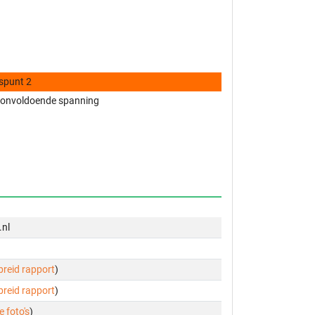
spunt 2
onvoldoende spanning
.nl
ebreid rapport
)
ebreid rapport
)
e foto's
)