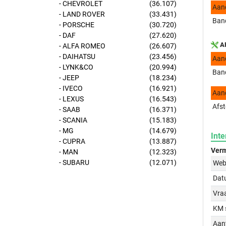
- CHEVROLET
(36.107)
Aan
- LAND ROVER
(33.431)
Band
- PORSCHE
(30.720)
- DAF
(27.620)
AP
- ALFA ROMEO
(26.607)
- DAIHATSU
(23.456)
Aan
- LYNK&CO
(20.994)
Band
- JEEP
(18.234)
- IVECO
(16.921)
Aan
- LEXUS
(16.543)
Afst
- SAAB
(16.371)
- SCANIA
(15.183)
- MG
(14.679)
Inte
- CUPRA
(13.887)
Verm
- MAN
(12.323)
- SUBARU
(12.071)
Web
Dat
Vraa
KM 
Aant