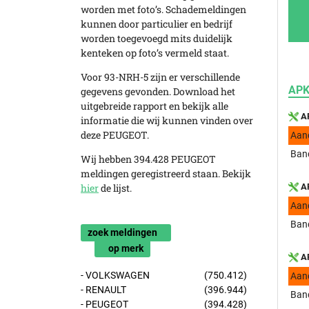
worden met foto’s. Schademeldingen
kunnen door particulier en bedrijf
worden toegevoegd mits duidelijk
kenteken op foto’s vermeld staat.
Voor 93-NRH-5 zijn er verschillende
APK
gegevens gevonden. Download het
uitgebreide rapport en bekijk alle
AP
informatie die wij kunnen vinden over
deze PEUGEOT.
Aan
Band
Wij hebben 394.428 PEUGEOT
meldingen geregistreerd staan. Bekijk
hier
de lijst.
AP
Aan
Band
zoek meldingen
op merk
AP
- VOLKSWAGEN
(750.412)
Aan
- RENAULT
(396.944)
Band
- PEUGEOT
(394.428)