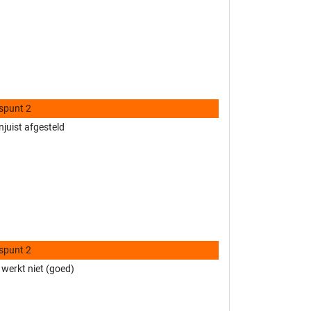
spunt 2
njuist afgesteld
spunt 2
 werkt niet (goed)