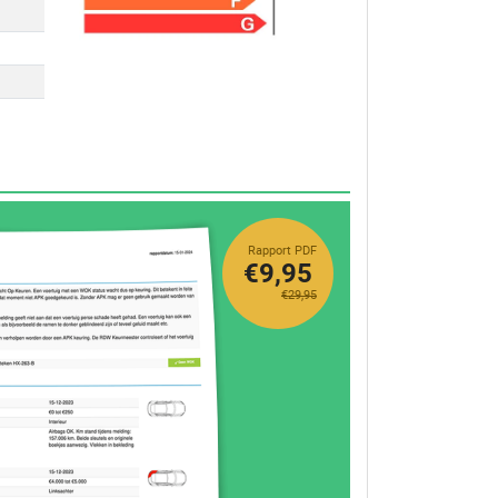
Rapport PDF
€9,95
€29,95