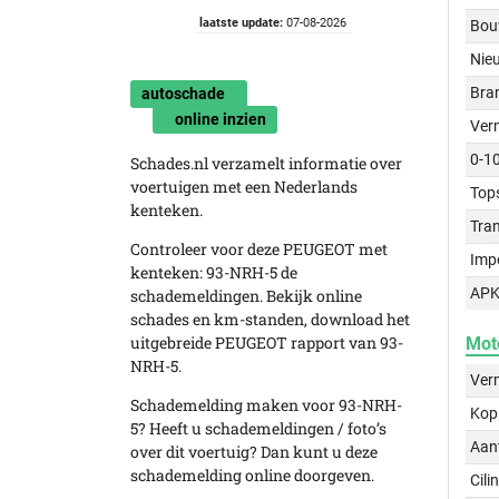
laatste update:
07-08-2026
Bou
Nie
Bra
autoschade
online inzien
Ver
0-1
Schades.nl verzamelt informatie over
voertuigen met een Nederlands
Top
kenteken.
Tra
Controleer voor deze PEUGEOT met
Imp
kenteken: 93-NRH-5 de
APK
schademeldingen. Bekijk online
schades en km-standen, download het
uitgebreide PEUGEOT rapport van 93-
Mot
NRH-5.
Ver
Schademelding maken voor 93-NRH-
Kop
5? Heeft u schademeldingen / foto’s
Aant
over dit voertuig? Dan kunt u deze
schademelding online doorgeven.
Cili