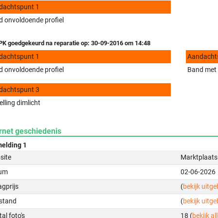
dachtspunt 1
 onvoldoende profiel
K goedgekeurd na reparatie op: 30-09-2016 om 14:48
dachtspunt 1
Aandacht
 onvoldoende profiel
Band met 
dachtspunt 3
elling dimlicht
rnet geschiedenis
elding 1
site
Marktplaats
um
02-06-2026
gprijs
(
bekijk uitg
stand
(
bekijk uitg
al foto's
18 (
bekijk all