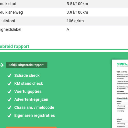
ruik stad
5.5 l/100km
bruik snelweg
3.9 l/100km
-uitstoot
106 g/km
igheidslabel
A
ebreid rapport
Bekijk uitgebreid
rapport:
Schade check
KM stand check
Voertuigopties
Advertentieprijzen
Chassisnr. / meldcode
Eigenaren registraties