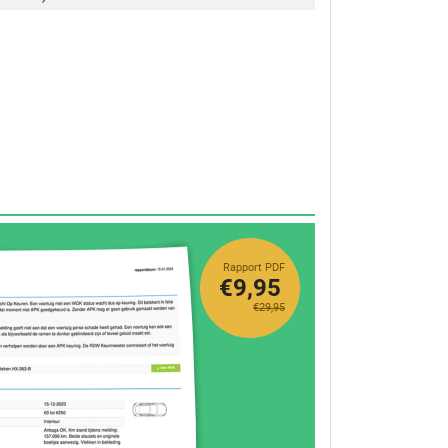
Rapport PDF
€9,95
€29,95