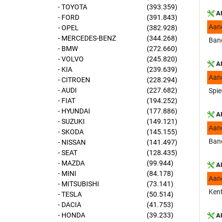
- TOYOTA
(393.359)
AP
- FORD
(391.843)
Aan
- OPEL
(382.928)
- MERCEDES-BENZ
(344.268)
Band
- BMW
(272.660)
- VOLVO
(245.820)
AP
- KIA
(239.639)
Aan
- CITROEN
(228.294)
- AUDI
(227.682)
Spie
- FIAT
(194.252)
- HYUNDAI
(177.886)
AP
- SUZUKI
(149.121)
Aan
- SKODA
(145.155)
Band
- NISSAN
(141.497)
- SEAT
(128.435)
- MAZDA
(99.944)
AP
- MINI
(84.178)
Aan
- MITSUBISHI
(73.141)
Kent
- TESLA
(50.514)
- DACIA
(41.753)
- HONDA
(39.233)
AP