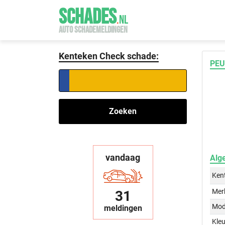
SCHADES
.
NL
AUTO SCHADEMELDINGEN
Kenteken Check schade:
PEU
Zoeken
vandaag
Alg
Ken
Mer
31
Mod
meldingen
Kleu