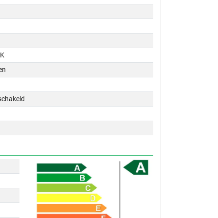
PK
en
schakeld