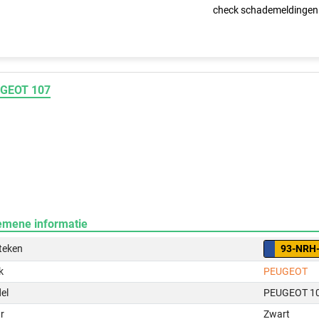
check schademeldingen
GEOT 107
emene informatie
teken
93-NRH
k
PEUGEOT
el
PEUGEOT 1
r
Zwart