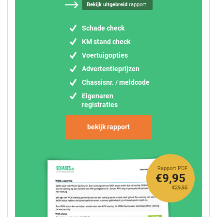
Bekijk uitgebreid
rapport:
Schade check
KM stand check
Voertuigopties
Advertentieprijzen
Chassisnr. / meldcode
Eigenaren
registraties
bekijk rapport
Rapport PDF
€9,95
€29,95