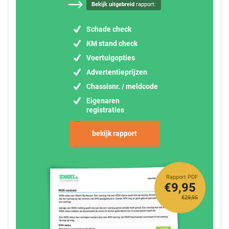
Bekijk uitgebreid
rapport:
Schade check
KM stand check
Voertuigopties
Advertentieprijzen
Chassisnr. / meldcode
Eigenaren
registraties
bekijk rapport
Rapport PDF
€9,95
€29,95