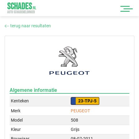
SCHADES
.
NL
AUTO SCHADEMELDINGEN
terug naar resultaten
Algemene informatie
Kenteken
23-TPJ-5
Merk
PEUGEOT
Model
508
Kleur
Grijs
Bouwjaar
08-07-2011