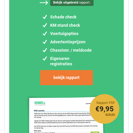
Bekijk uitgebreid
rapport:
Schade check
KM stand check
Voertuigopties
Advertentieprijzen
Chassisnr. / meldcode
Eigenaren
registraties
bekijk rapport
Rapport PDF
€9,95
€29,95