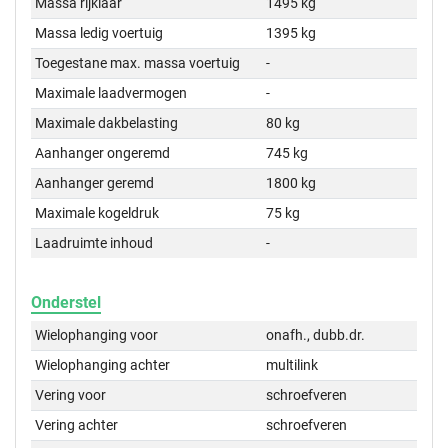
Massa rijklaar
1495 kg
Massa ledig voertuig
1395 kg
Toegestane max. massa voertuig
-
Maximale laadvermogen
-
Maximale dakbelasting
80 kg
Aanhanger ongeremd
745 kg
Aanhanger geremd
1800 kg
Maximale kogeldruk
75 kg
Laadruimte inhoud
-
Onderstel
Wielophanging voor
onafh., dubb.dr.
Wielophanging achter
multilink
Vering voor
schroefveren
Vering achter
schroefveren