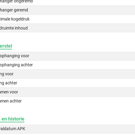
hanger ongeremd
hanger geremd
imale kogeldruk
druimte inhoud
erstel
lophanging voor
lophanging achter
ing voor
ng achter
men voor
men achter
en historie
valdatum APK