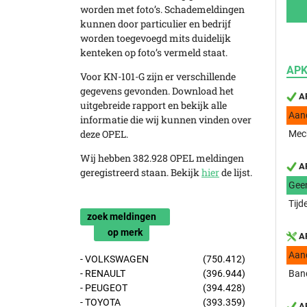
worden met foto’s. Schademeldingen
kunnen door particulier en bedrijf
worden toegevoegd mits duidelijk
kenteken op foto’s vermeld staat.
APK
Voor KN-101-G zijn er verschillende
gegevens gevonden. Download het
AP
uitgebreide rapport en bekijk alle
Aan
informatie die wij kunnen vinden over
deze OPEL.
Mech
Wij hebben 382.928 OPEL meldingen
AP
geregistreerd staan. Bekijk
hier
de lijst.
Gee
Tijd
zoek meldingen
op merk
AP
Aan
- VOLKSWAGEN
(750.412)
- RENAULT
(396.944)
Band
- PEUGEOT
(394.428)
- TOYOTA
(393.359)
AP