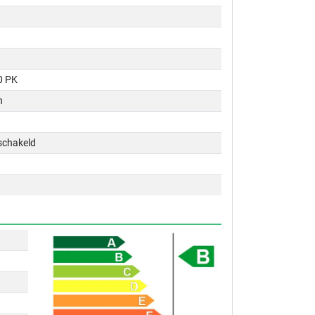
0 PK
n
schakeld