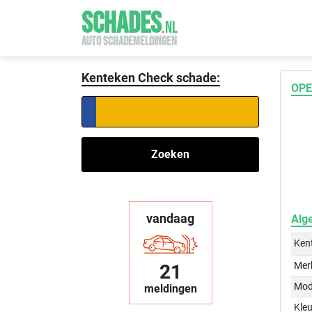
SCHADES
.
NL
AUTO SCHADEMELDINGEN
Kenteken Check schade:
OPE
Zoeken
vandaag
Alg
Ken
Mer
21
Mod
meldingen
Kleu