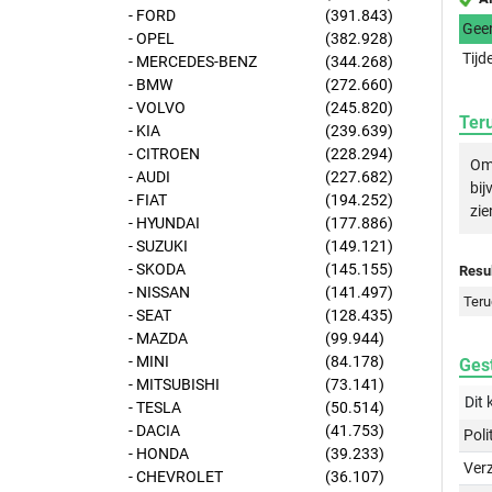
- FORD
(391.843)
Gee
- OPEL
(382.928)
Tijd
- MERCEDES-BENZ
(344.268)
- BMW
(272.660)
- VOLVO
(245.820)
Ter
- KIA
(239.639)
- CITROEN
(228.294)
Om 
- AUDI
(227.682)
bij
- FIAT
(194.252)
zie
- HYUNDAI
(177.886)
- SUZUKI
(149.121)
- SKODA
(145.155)
Resul
- NISSAN
(141.497)
Teru
- SEAT
(128.435)
- MAZDA
(99.944)
- MINI
(84.178)
Gest
- MITSUBISHI
(73.141)
Dit 
- TESLA
(50.514)
- DACIA
(41.753)
Poli
- HONDA
(39.233)
Ver
- CHEVROLET
(36.107)