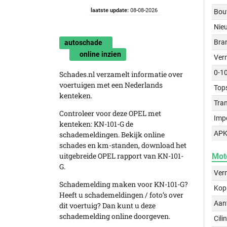
laatste update:
08-08-2026
Bou
Nie
Bra
autoschade
online inzien
Ver
0-1
Schades.nl verzamelt informatie over
voertuigen met een Nederlands
Top
kenteken.
Tra
Controleer voor deze OPEL met
Imp
kenteken: KN-101-G de
APK
schademeldingen. Bekijk online
schades en km-standen, download het
uitgebreide OPEL rapport van KN-101-
Mot
G.
Ver
Schademelding maken voor KN-101-G?
Kop
Heeft u schademeldingen / foto’s over
Aant
dit voertuig? Dan kunt u deze
schademelding online doorgeven.
Cili