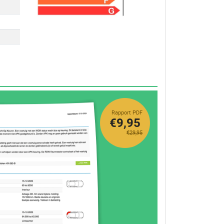
Rapport PDF
€9,95
€29,95