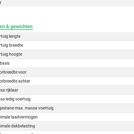
W
en & gewichten
tuig lengte
tuig breedte
rtuig hoogte
basis
orbreedte voor
orbreedte achter
a rijklaar
a ledig voertuig
gestane max. massa voertuig
imale laadvermogen
imale dakbelasting