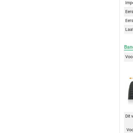
Imp
Eers
Eers
Laa
Ban
Voo
Dit 
Vo