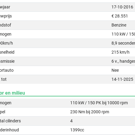
wjaar
17-10-2016
uwprijs
€ 28.551
ndstof
Benzine
mogen
110 kW / 15
00km/h
8,9 seconde
snelheid
215 km/h
nsmissie
6 v., handge
ortauto
Nee
 tot
14-11-2025
or en milieu
mogen
110 kW / 150 PK bij 10000 rpm
pel
230 Nm bij 2000 rpm
al cilinders
4
nderinhoud
1399cc