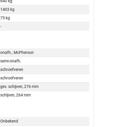
640 kg
1403 kg
75 kg
-
onafh., McPherson
semi-onafh.
schroefveren
schroefveren
gev. schijven, 276 mm
schijven, 264 mm
Onbekend