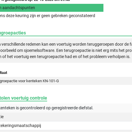
n aandachtspunten
ens deze keuring zijn er geen gebreken geconstateerd
ugroepacties
verschillende redenen kan een voertuig worden teruggeroepen door de f
voorbeeld om sjoemelsoftware. Een terugroepactie is niet erg mits het pr
n of het voertuig een terugroepactie had en of het probleem verholpen is.
taat
groepactie voor kenteken KN-101-G
olen voertuig controle
kenteken is gecontroleerd op
geregistreerde
diefstal.
tie
zekeringsmaatschappij