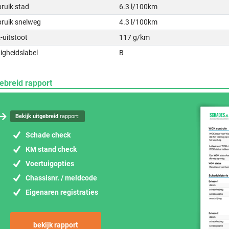
ruik stad
6.3 l/100km
bruik snelweg
4.3 l/100km
-uitstoot
117 g/km
igheidslabel
B
ebreid rapport
Bekijk uitgebreid
rapport:
Schade check
KM stand check
Voertuigopties
Chassisnr. / meldcode
Eigenaren registraties
bekijk rapport