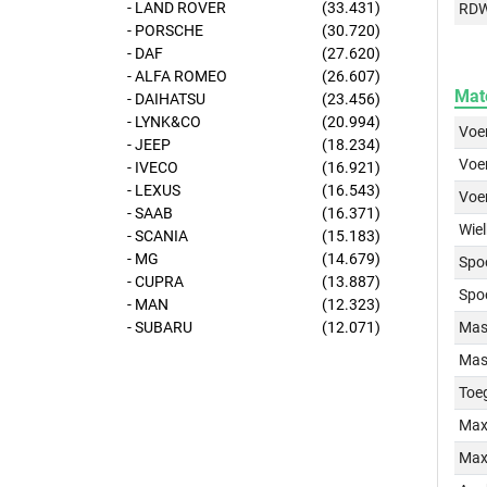
- LAND ROVER
(33.431)
RD
- PORSCHE
(30.720)
- DAF
(27.620)
- ALFA ROMEO
(26.607)
Mat
- DAIHATSU
(23.456)
- LYNK&CO
(20.994)
Voer
- JEEP
(18.234)
Voer
- IVECO
(16.921)
- LEXUS
(16.543)
Voe
- SAAB
(16.371)
Wiel
- SCANIA
(15.183)
- MG
(14.679)
Spo
- CUPRA
(13.887)
Spo
- MAN
(12.323)
- SUBARU
(12.071)
Mass
Mass
Toe
Max
Max