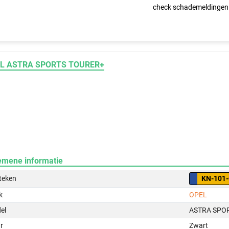
check schademeldingen
L ASTRA SPORTS TOURER+
emene informatie
teken
KN-101
k
OPEL
el
ASTRA SPO
r
Zwart