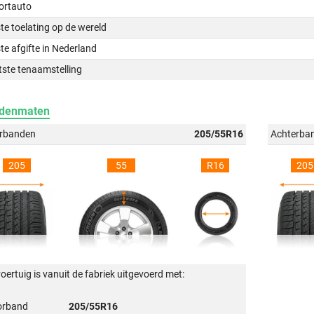
ortauto
te toelating op de wereld
te afgifte in Nederland
tste tenaamstelling
denmaten
rbanden
205/55R16
Achterba
205
55
R16
205
voertuig is vanuit de fabriek uitgevoerd met:
orband
205/55R16