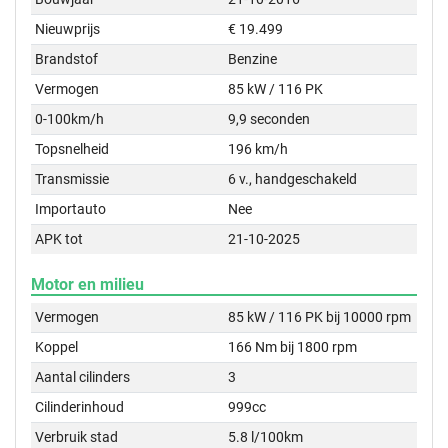
Nieuwprijs
€ 19.499
Brandstof
Benzine
Vermogen
85 kW / 116 PK
0-100km/h
9,9 seconden
Topsnelheid
196 km/h
Transmissie
6 v., handgeschakeld
Importauto
Nee
APK tot
21-10-2025
Motor en milieu
Vermogen
85 kW / 116 PK bij 10000 rpm
Koppel
166 Nm bij 1800 rpm
Aantal cilinders
3
Cilinderinhoud
999cc
Verbruik stad
5.8 l/100km