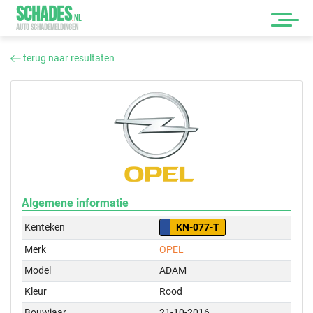
SCHADES
.
NL
AUTO SCHADEMELDINGEN
terug naar resultaten
Algemene informatie
Kenteken
KN-077-T
Merk
OPEL
Model
ADAM
Kleur
Rood
Bouwjaar
21-10-2016