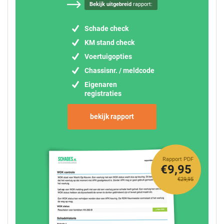
Bekijk uitgebreid
rapport:
Schade check
KM stand check
Voertuigopties
Chassisnr. / meldcode
Eigenaren
registraties
bekijk rapport
Rapport PDF
€9,95
€29,95