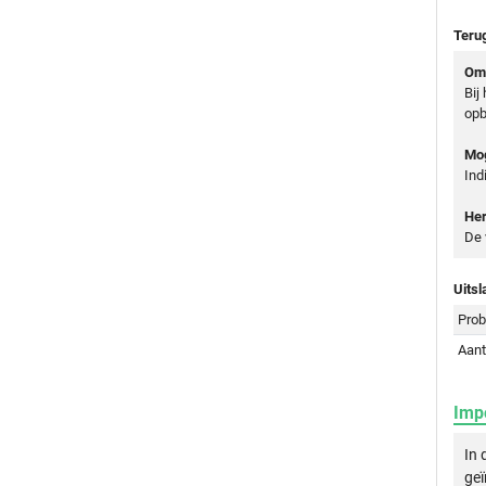
Teru
Oms
Bij
opb
Mog
Ind
Her
De 
Uitsl
Prob
Aant
Imp
In 
geï