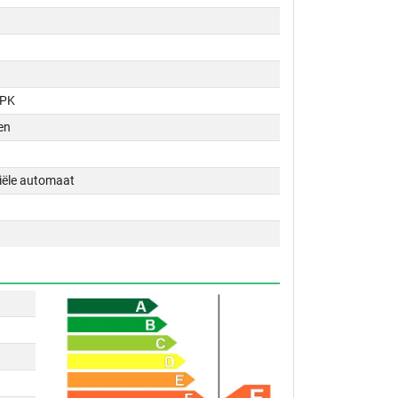
 PK
en
tiële automaat