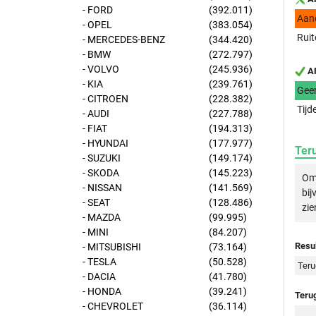
- FORD
(392.011)
Aan
- OPEL
(383.054)
Ruit
- MERCEDES-BENZ
(344.420)
- BMW
(272.797)
- VOLVO
(245.936)
AP
- KIA
(239.761)
Gee
- CITROEN
(228.382)
Tijd
- AUDI
(227.788)
- FIAT
(194.313)
- HYUNDAI
(177.977)
Ter
- SUZUKI
(149.174)
- SKODA
(145.223)
Om 
- NISSAN
(141.569)
bij
- SEAT
(128.486)
zie
- MAZDA
(99.995)
- MINI
(84.207)
Resul
- MITSUBISHI
(73.164)
- TESLA
(50.528)
Teru
- DACIA
(41.780)
- HONDA
(39.241)
Teru
- CHEVROLET
(36.114)