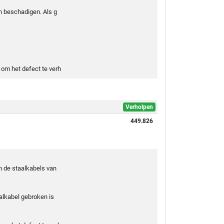
n beschadigen. Als g
om het defect te verh
Verholpen
449.826
n de staalkabels van
alkabel gebroken is