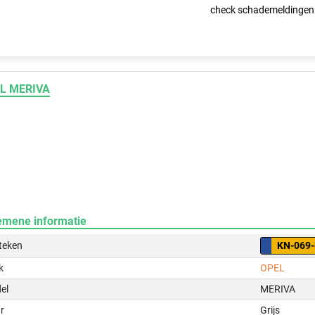
check schademeldingen
L MERIVA
emene informatie
teken
KN-069
k
OPEL
el
MERIVA
r
Grijs