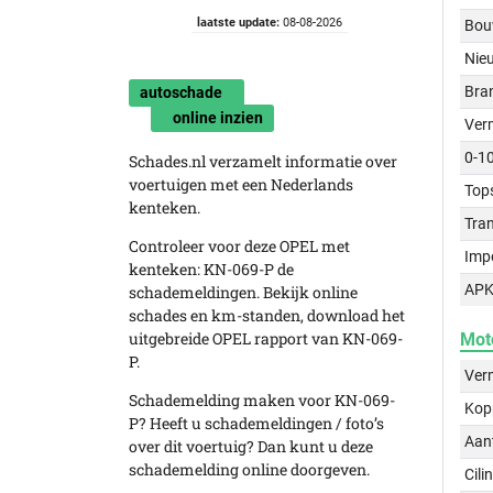
laatste update:
08-08-2026
Bou
Nie
Bra
autoschade
online inzien
Ver
0-1
Schades.nl verzamelt informatie over
voertuigen met een Nederlands
Top
kenteken.
Tra
Controleer voor deze OPEL met
Imp
kenteken: KN-069-P de
APK
schademeldingen. Bekijk online
schades en km-standen, download het
uitgebreide OPEL rapport van KN-069-
Mot
P.
Ver
Schademelding maken voor KN-069-
Kop
P? Heeft u schademeldingen / foto’s
Aant
over dit voertuig? Dan kunt u deze
schademelding online doorgeven.
Cili