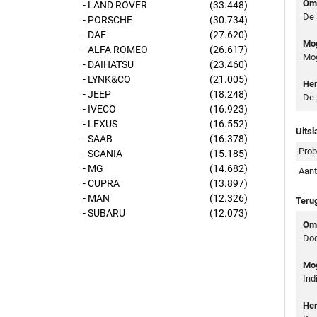
Oms
- LAND ROVER
(33.448)
De 
- PORSCHE
(30.734)
- DAF
(27.620)
Mog
- ALFA ROMEO
(26.617)
Mog
- DAIHATSU
(23.460)
- LYNK&CO
(21.005)
Her
- JEEP
(18.248)
De 
- IVECO
(16.923)
- LEXUS
(16.552)
Uitsl
- SAAB
(16.378)
Prob
- SCANIA
(15.185)
- MG
(14.682)
Aant
- CUPRA
(13.897)
- MAN
(12.326)
Teru
- SUBARU
(12.073)
Oms
Doo
Mog
Ind
Her