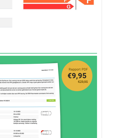
Rapport PDF
€9,95
€29,95