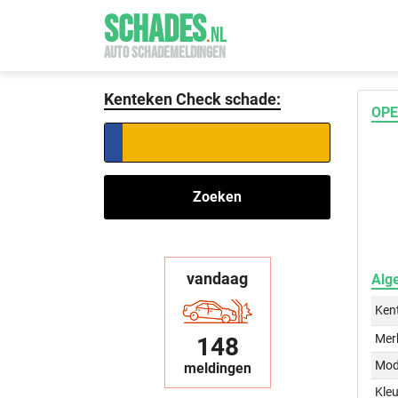
SCHADES
.
NL
AUTO SCHADEMELDINGEN
Kenteken Check schade:
OPE
Zoeken
vandaag
Alg
Ken
Mer
148
Mod
meldingen
Kleu