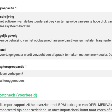
groepactie 1
chrijving
 het activeren van de bestuurdersairbag kan ten gevolge van een te hoge druk v
laassysteem barsten.
elijk gevolg
ien de behuizing van het opblaasmechanisme barst kunnen metalen fragmenten 
stel
voertuigeigenaar wordt verzocht een afspraak te maken met een merkdealer. De
ag terugroepactie 1
leem verholpen?
al teruggeroepen:
ortcheck (voorbeeld)
dit importrapport zit het overzicht met BPM bedragen van OPEL MERIVA 
mporteerd zijn naar Nederland. In onze importcheck komt naar voren of h