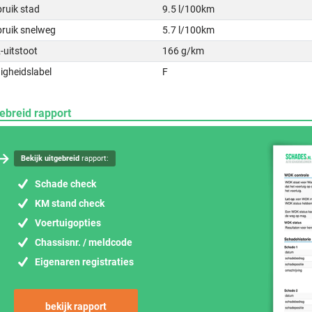
ruik stad
9.5 l/100km
bruik snelweg
5.7 l/100km
-uitstoot
166 g/km
igheidslabel
F
ebreid rapport
Bekijk uitgebreid
rapport:
Schade check
KM stand check
Voertuigopties
Chassisnr. / meldcode
Eigenaren registraties
bekijk rapport