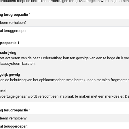
producent roept de betreffende voertuigen terug. Maatregelen worden genomen 
ag terugroepactie 1
leem verholpen?
al teruggeroepen:
groepactie 1
chrijving
 het activeren van de bestuurdersairbag kan ten gevolge van een te hoge druk v
laassysteem barsten.
elijk gevolg
ien de behuizing van het opblaasmechanisme barst kunnen metalen fragmenten 
stel
voertuigeigenaar wordt verzocht een afspraak te maken met een merkdealer. De
ag terugroepactie 1
leem verholpen?
al teruggeroepen: