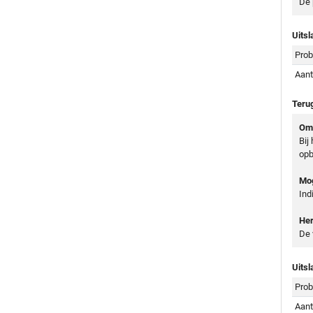
De 
Uitsl
Prob
Aant
Teru
Oms
Bij
opb
Mog
Ind
Her
De 
Uitsl
Prob
Aant