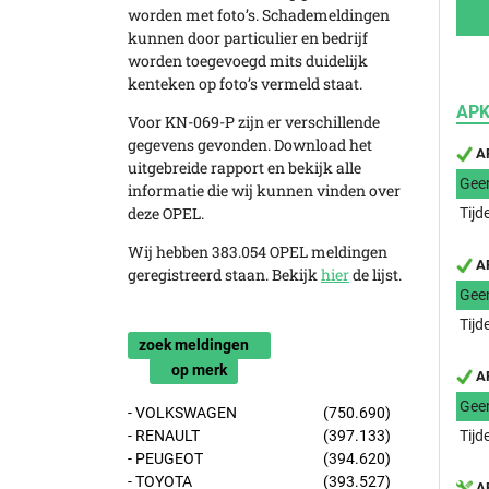
worden met foto’s. Schademeldingen
kunnen door particulier en bedrijf
worden toegevoegd mits duidelijk
kenteken op foto’s vermeld staat.
APK
Voor KN-069-P zijn er verschillende
gegevens gevonden. Download het
AP
uitgebreide rapport en bekijk alle
Gee
informatie die wij kunnen vinden over
deze OPEL.
Tijd
Wij hebben 383.054 OPEL meldingen
AP
geregistreerd staan. Bekijk
hier
de lijst.
Gee
Tijd
zoek meldingen
op merk
AP
Gee
- VOLKSWAGEN
(750.690)
- RENAULT
(397.133)
Tijd
- PEUGEOT
(394.620)
- TOYOTA
(393.527)
AP