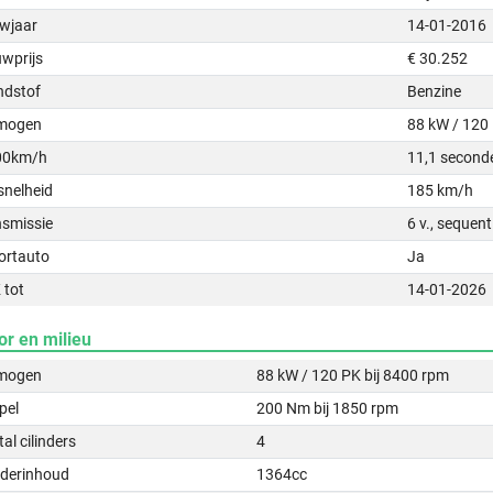
wjaar
14-01-2016
uwprijs
€ 30.252
ndstof
Benzine
mogen
88 kW / 120
00km/h
11,1 second
snelheid
185 km/h
nsmissie
6 v., sequen
ortauto
Ja
 tot
14-01-2026
or en milieu
mogen
88 kW / 120 PK bij 8400 rpm
pel
200 Nm bij 1850 rpm
al cilinders
4
nderinhoud
1364cc