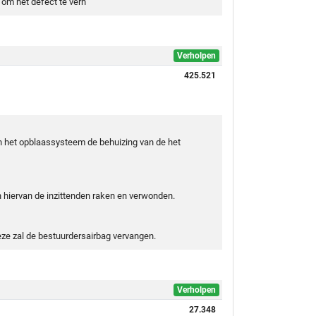
om het defect te verh
Verholpen
425.521
an het opblaassysteem de behuizing van de het
hiervan de inzittenden raken en verwonden.
ze zal de bestuurdersairbag vervangen.
Verholpen
27.348