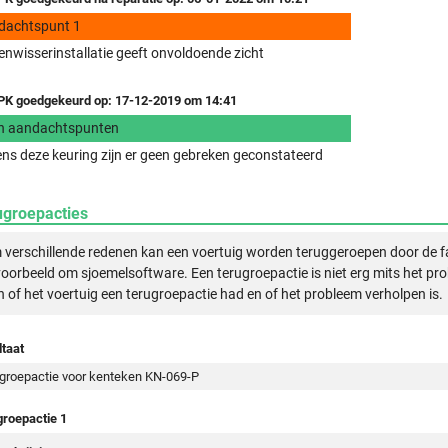
dachtspunt 1
enwisserinstallatie geeft onvoldoende zicht
K goedgekeurd op: 17-12-2019 om 14:41
n aandachtspunten
ens deze keuring zijn er geen gebreken geconstateerd
ugroepacties
verschillende redenen kan een voertuig worden teruggeroepen door de f
voorbeeld om sjoemelsoftware. Een terugroepactie is niet erg mits het pr
n of het voertuig een terugroepactie had en of het probleem verholpen is.
taat
groepactie voor kenteken KN-069-P
groepactie 1