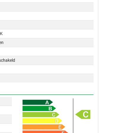
PK
en
schakeld