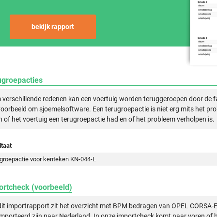
bekijk rapport
ugroepacties
verschillende redenen kan een voertuig worden teruggeroepen door de f
voorbeeld om sjoemelsoftware. Een terugroepactie is niet erg mits het pr
n of het voertuig een terugroepactie had en of het probleem verholpen is.
taat
groepactie voor kenteken KN-044-L
ortcheck (voorbeeld)
dit importrapport zit het overzicht met BPM bedragen van OPEL CORSA-E
mporteerd zijn naar Nederland. In onze importcheck komt naar voren of h