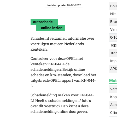
laatste update:
07-08-2026
Bou
Nie
Bra
autoschade
online inzien
Ver
0-1
Schades.nl verzamelt informatie over
voertuigen met een Nederlands
Top
kenteken.
Tra
Controleer voor deze OPEL met
Imp
kenteken: KN-044-L de
APK
schademeldingen. Bekijk online
schades en km-standen, download het
uitgebreide OPEL rapport van KN-044-
Mot
L.
Ver
Schademelding maken voor KN-044-
Kop
L? Heeft u schademeldingen / foto’s
Aant
over dit voertuig? Dan kunt u deze
schademelding online doorgeven.
Cili