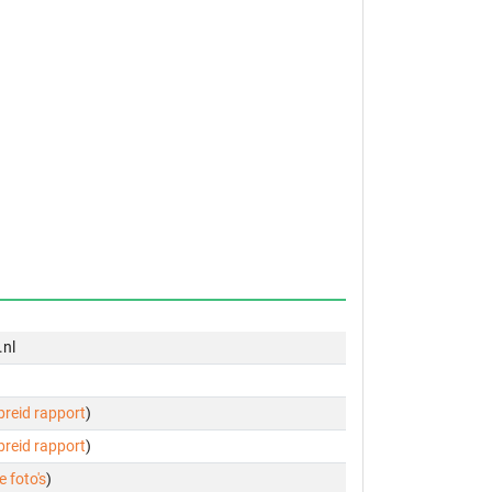
.nl
ebreid rapport
)
ebreid rapport
)
e foto's
)