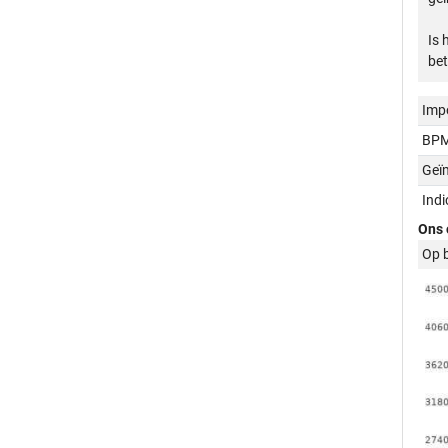
Is 
bet
Imp
BPM
Geï
Ind
Ons 
Op 