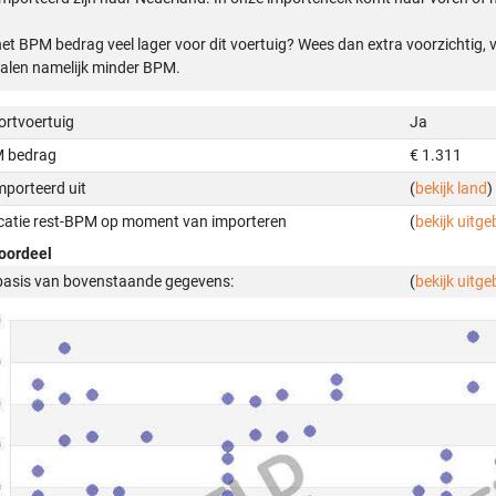
het BPM bedrag veel lager voor dit voertuig? Wees dan extra voorzichtig,
alen namelijk minder BPM.
ortvoertuig
Ja
 bedrag
€ 1.311
mporteerd uit
(
bekijk land
)
icatie rest-BPM op moment van importeren
(
bekijk uitge
oordeel
basis van bovenstaande gegevens:
(
bekijk uitge