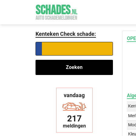
SCHADES
.
NL
AUTO SCHADEMELDINGEN
Kenteken Check schade:
OPE
Zoeken
vandaag
Alg
Ken
Mer
217
Mod
meldingen
Kleu