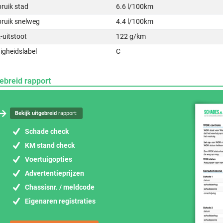
ruik stad
6.6 l/100km
bruik snelweg
4.4 l/100km
-uitstoot
122 g/km
igheidslabel
C
ebreid rapport
Bekijk uitgebreid
rapport:
Schade check
KM stand check
Voertuigopties
Advertentieprijzen
Chassisnr. / meldcode
Eigenaren registraties