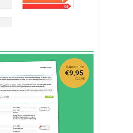
Rapport PDF
€9,95
€29,95