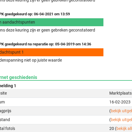
ens deze keuring zijn er geen gebreken geconstateerd
K goedgekeurd op: 06-04-2021 om 13:59
n aandachtspunten
ens deze keuring zijn er geen gebreken geconstateerd
K goedgekeurd na reparatie op: 05-04-2019 om 14:36
dachtspunt 1
enspanning niet op juiste waarde
rnet geschiedenis
elding 1
site
Marktplaats
um
16-02-2023
gprijs
(
bekijk uitg
stand
(
bekijk uitg
al foto's
20 (
bekijk all