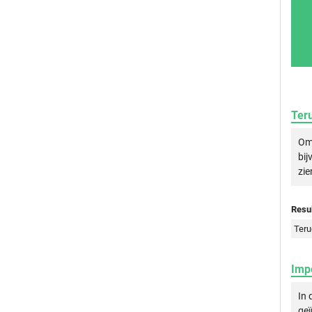
Ter
Om 
bij
zie
Resul
Teru
Imp
In 
geï