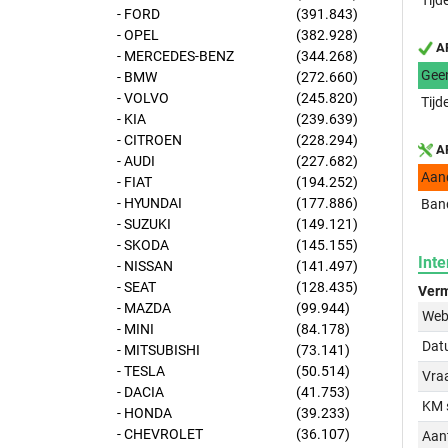
Tijd
- FORD
(391.843)
- OPEL
(382.928)
AP
- MERCEDES-BENZ
(344.268)
Gee
- BMW
(272.660)
- VOLVO
(245.820)
Tijd
- KIA
(239.639)
- CITROEN
(228.294)
AP
- AUDI
(227.682)
Aan
- FIAT
(194.252)
- HYUNDAI
(177.886)
Band
- SUZUKI
(149.121)
- SKODA
(145.155)
Inte
- NISSAN
(141.497)
- SEAT
(128.435)
Verm
- MAZDA
(99.944)
Web
- MINI
(84.178)
Dat
- MITSUBISHI
(73.141)
- TESLA
(50.514)
Vraa
- DACIA
(41.753)
KM 
- HONDA
(39.233)
- CHEVROLET
(36.107)
Aant