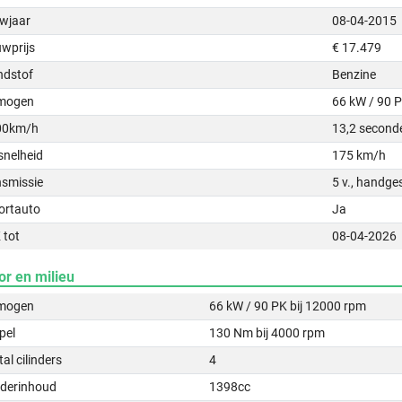
wjaar
08-04-2015
uwprijs
€ 17.479
ndstof
Benzine
mogen
66 kW / 90 
00km/h
13,2 second
snelheid
175 km/h
nsmissie
5 v., handge
ortauto
Ja
 tot
08-04-2026
or en milieu
mogen
66 kW / 90 PK bij 12000 rpm
pel
130 Nm bij 4000 rpm
al cilinders
4
nderinhoud
1398cc