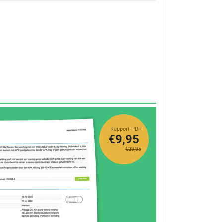
Rapport PDF
€9,95
€29,95