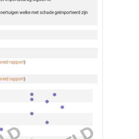
 voertuigen welke met schade geïmporteerd zijn
breid rapport
)
breid rapport
)