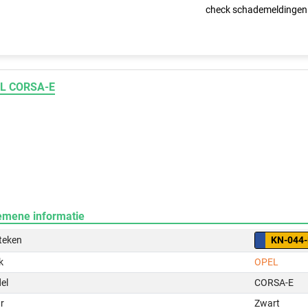
check schademeldingen
L CORSA-E
emene informatie
teken
KN-044-
k
OPEL
el
CORSA-E
r
Zwart