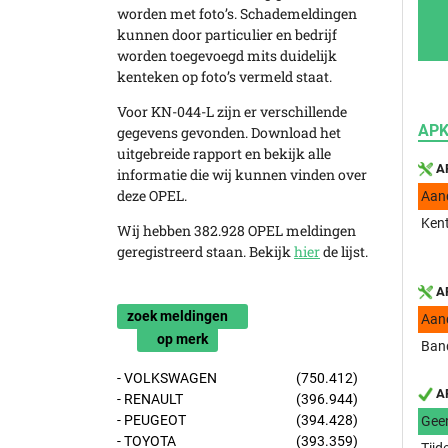
worden met foto’s. Schademeldingen
kunnen door particulier en bedrijf
worden toegevoegd mits duidelijk
kenteken op foto’s vermeld staat.
Voor KN-044-L zijn er verschillende
APK
gegevens gevonden. Download het
uitgebreide rapport en bekijk alle
AP
informatie die wij kunnen vinden over
deze OPEL.
Aan
Kent
Wij hebben 382.928 OPEL meldingen
geregistreerd staan. Bekijk
hier
de lijst.
AP
zoek meldingen
Aan
op merk
Band
- VOLKSWAGEN
(750.412)
AP
- RENAULT
(396.944)
- PEUGEOT
(394.428)
Gee
- TOYOTA
(393.359)