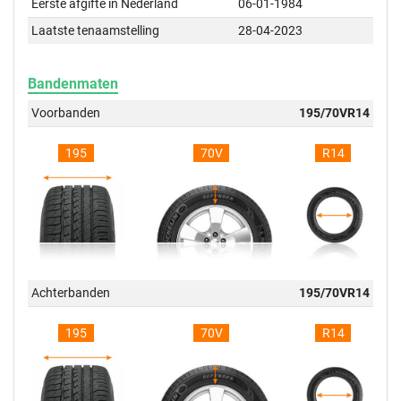
Eerste afgifte in Nederland
06-01-1984
Laatste tenaamstelling
28-04-2023
Bandenmaten
Voorbanden
195/70VR14
195
70V
R14
Achterbanden
195/70VR14
195
70V
R14