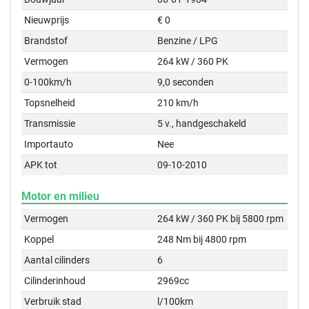
Nieuwprijs
€ 0
Brandstof
Benzine / LPG
Vermogen
264 kW / 360 PK
0-100km/h
9,0 seconden
Topsnelheid
210 km/h
Transmissie
5 v., handgeschakeld
Importauto
Nee
APK tot
09-10-2010
Motor en milieu
Vermogen
264 kW / 360 PK bij 5800 rpm
Koppel
248 Nm bij 4800 rpm
Aantal cilinders
6
Cilinderinhoud
2969cc
Verbruik stad
l/100km