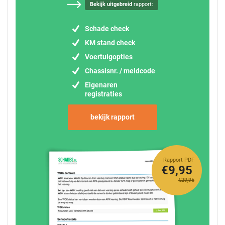
Bekijk uitgebreid
rapport:
Schade check
KM stand check
Voertuigopties
Chassisnr. / meldcode
Eigenaren
registraties
bekijk rapport
Rapport PDF
€9,95
€29,95