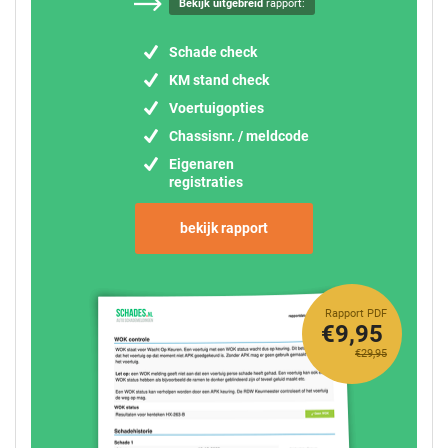
Bekijk uitgebreid
rapport:
Schade check
KM stand check
Voertuigopties
Chassisnr. / meldcode
Eigenaren
registraties
bekijk rapport
Rapport PDF
€9,95
€29,95