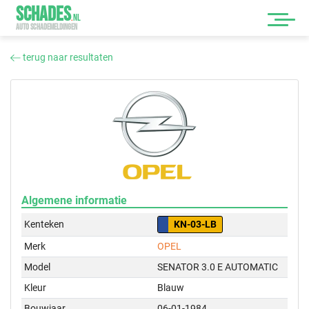
SCHADES
.
NL
AUTO SCHADEMELDINGEN
terug naar resultaten
Algemene informatie
Kenteken
KN-03-LB
Merk
OPEL
Model
SENATOR 3.0 E AUTOMATIC
Kleur
Blauw
Bouwjaar
06-01-1984