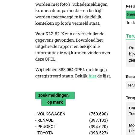
worden met foto’s. Schademeldingen
Resu
kunnen door particulier en bedrijf
Gee
worden toegevoegd mits duidelijk
kenteken op foto’s vermeld staat.
In d
Voor KLZ-82-X zijn er verschillende
Ter
gegevens gevonden. Download het
uitgebreide rapport en bekijk alle
Om 
informatie die wij kunnen vinden over
bij
deze OPEL.
zie
Wij hebben 383.054 OPEL meldingen
geregistreerd staan. Bekijk
hier
de lijst.
Resul
Teru
zoek meldingen
Teru
op merk
Oms
- VOLKSWAGEN
(750.690)
Tus
- RENAULT
(397.133)
Mog
- PEUGEOT
(394.620)
Hie
- TOYOTA
(393.527)