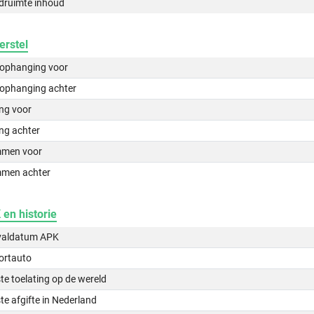
druimte inhoud
erstel
lophanging voor
lophanging achter
ing voor
ng achter
men voor
men achter
en historie
valdatum APK
ortauto
te toelating op de wereld
te afgifte in Nederland