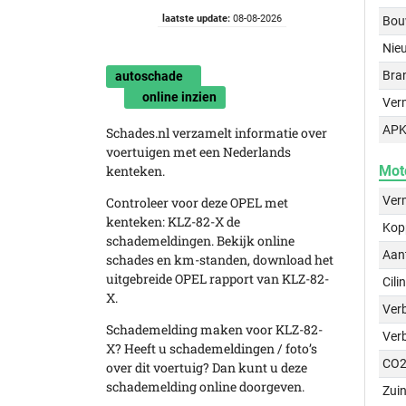
laatste update:
08-08-2026
Bou
Nie
Bra
autoschade
online inzien
Ver
APK
Schades.nl verzamelt informatie over
voertuigen met een Nederlands
kenteken.
Mot
Ver
Controleer voor deze OPEL met
kenteken: KLZ-82-X de
Kop
schademeldingen. Bekijk online
Aant
schades en km-standen, download het
uitgebreide OPEL rapport van KLZ-82-
Cili
X.
Verb
Schademelding maken voor KLZ-82-
Ver
X? Heeft u schademeldingen / foto’s
CO2
over dit voertuig? Dan kunt u deze
schademelding online doorgeven.
Zuin