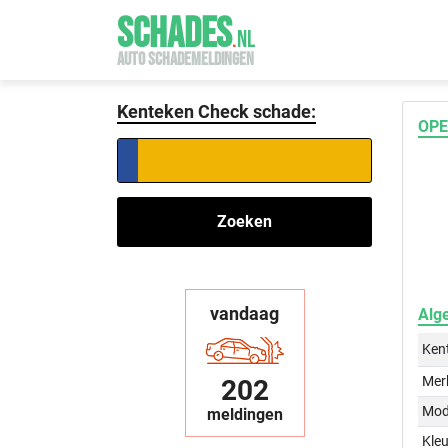
SCHADES
.
NL
AUTO SCHADEMELDINGEN
Kenteken Check schade:
OPE
Zoeken
vandaag
Alg
Ken
Mer
202
Mod
meldingen
Kleu