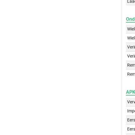
Laa
Ond
Wie
Wie
Ver
Veri
Rem
Rem
APK 
Ver
Imp
Eers
Eers