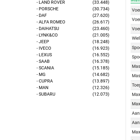
- LAND ROVER
(33.448)
- PORSCHE
(30.734)
Voer
- DAF
(27.620)
Voer
- ALFA ROMEO
(26.617)
- DAIHATSU
(23.460)
Voe
- LYNK&CO
(21.005)
Wiel
- JEEP
(18.248)
Spo
- IVECO
(16.923)
- LEXUS
(16.552)
Spo
- SAAB
(16.378)
Mass
- SCANIA
(15.185)
- MG
(14.682)
Mass
- CUPRA
(13.897)
Toe
- MAN
(12.326)
- SUBARU
(12.073)
Max
Max
Aan
Aan
Max