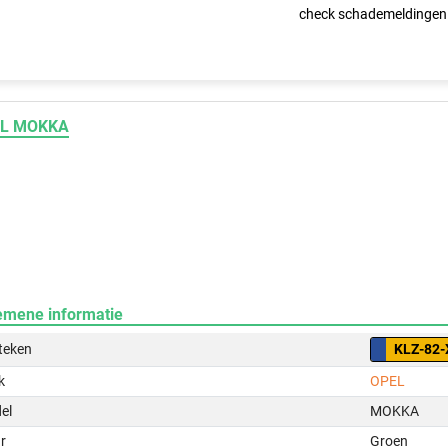
check schademeldingen
L MOKKA
emene informatie
teken
KLZ-82-
k
OPEL
el
MOKKA
r
Groen