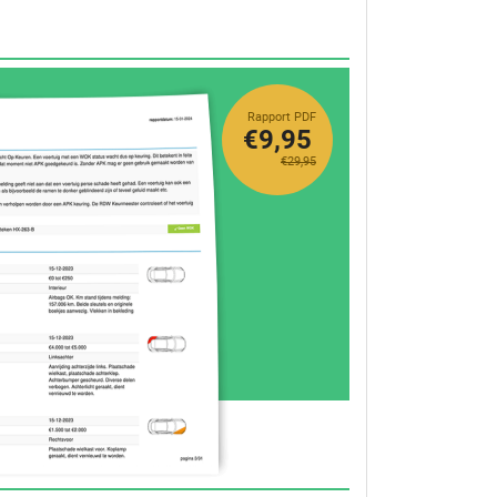
Rapport PDF
€9,95
€29,95