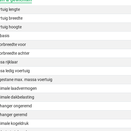
tuig lengte
tuig breedte
rtuig hoogte
basis
orbreedte voor
orbreedte achter
a rijklaar
a ledig voertuig
gestane max. massa voertuig
imale laadvermogen
imale dakbelasting
hanger ongeremd
hanger geremd
imale kogeldruk