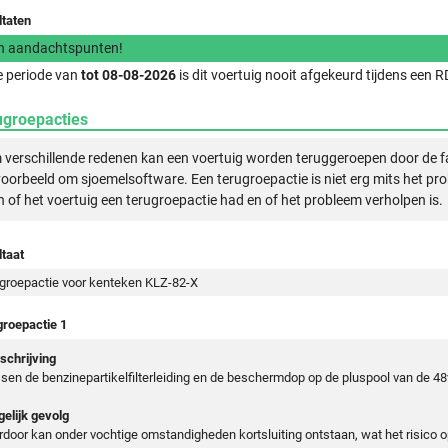
ltaten
n aandachtspunten!
e periode van
tot 08-08-2026
is dit voertuig nooit afgekeurd tijdens een
ugroepacties
verschillende redenen kan een voertuig worden teruggeroepen door de f
voorbeeld om sjoemelsoftware. Een terugroepactie is niet erg mits het pr
n of het voertuig een terugroepactie had en of het probleem verholpen is.
taat
groepactie voor kenteken KLZ-82-X
groepactie 1
chrijving
sen de benzinepartikelfilterleiding en de beschermdop op de pluspool van de 48
elijk gevolg
rdoor kan onder vochtige omstandigheden kortsluiting ontstaan, wat het risico o