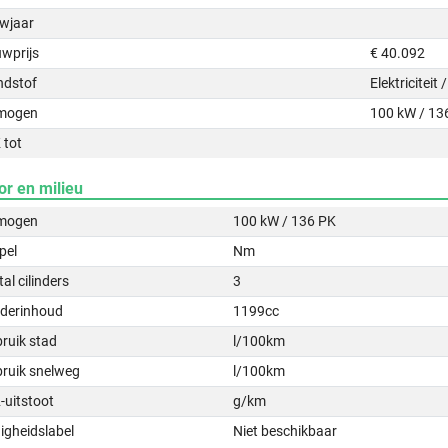
wjaar
uwprijs
€ 40.092
ndstof
Elektriciteit
mogen
100 kW / 13
 tot
or en milieu
mogen
100 kW / 136 PK
pel
Nm
al cilinders
3
nderinhoud
1199cc
ruik stad
l/100km
bruik snelweg
l/100km
-uitstoot
g/km
igheidslabel
Niet beschikbaar