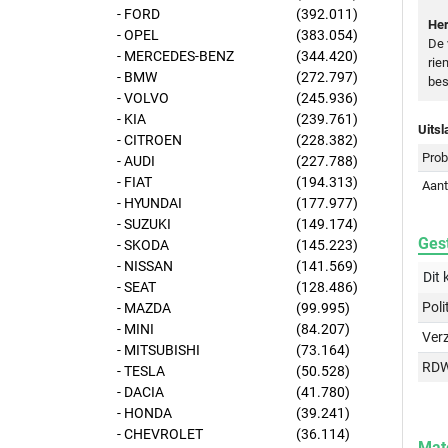
- FORD
(392.011)
Her
- OPEL
(383.054)
De 
- MERCEDES-BENZ
(344.420)
rie
- BMW
(272.797)
bes
- VOLVO
(245.936)
- KIA
(239.761)
Uitsl
- CITROEN
(228.382)
Prob
- AUDI
(227.788)
- FIAT
(194.313)
Aant
- HYUNDAI
(177.977)
- SUZUKI
(149.174)
Gest
- SKODA
(145.223)
- NISSAN
(141.569)
Dit 
- SEAT
(128.486)
Poli
- MAZDA
(99.995)
- MINI
(84.207)
Ver
- MITSUBISHI
(73.164)
RD
- TESLA
(50.528)
- DACIA
(41.780)
- HONDA
(39.241)
- CHEVROLET
(36.114)
Mat