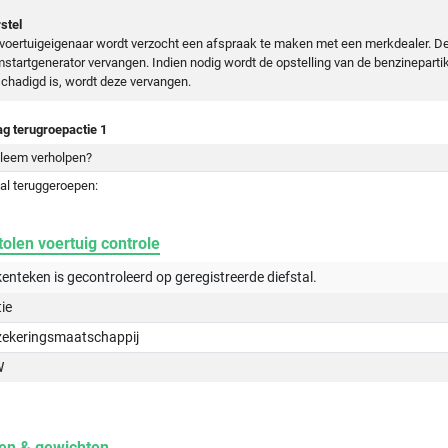
stel
voertuigeigenaar wordt verzocht een afspraak te maken met een merkdealer. D
mstartgenerator vervangen. Indien nodig wordt de opstelling van de benzinepartike
chadigd is, wordt deze vervangen.
ag terugroepactie 1
leem verholpen?
al teruggeroepen:
olen voertuig controle
kenteken is gecontroleerd op
geregistreerde
diefstal.
tie
zekeringsmaatschappij
W
en & gewichten