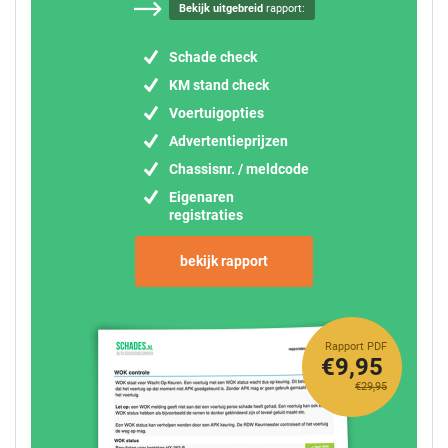
Bekijk uitgebreid
rapport:
Schade check
KM stand check
Voertuigopties
Advertentieprijzen
Chassisnr. / meldcode
Eigenaren
registraties
bekijk rapport
Rapport PDF
€9,95
€29,95