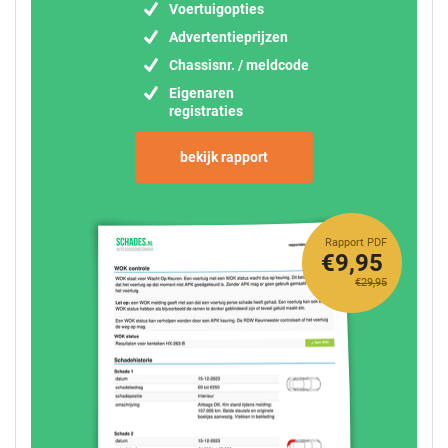
Voertuigopties
Advertentieprijzen
Chassisnr. / meldcode
Eigenaren
registraties
bekijk rapport
Rapport PDF
€9,95
€29,95