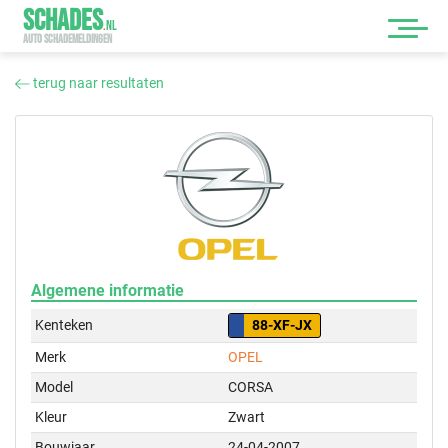
SCHADES
.
NL
AUTO SCHADEMELDINGEN
terug naar resultaten
Algemene informatie
Kenteken
88-XF-JX
Merk
OPEL
Model
CORSA
Kleur
Zwart
Bouwjaar
24-04-2007