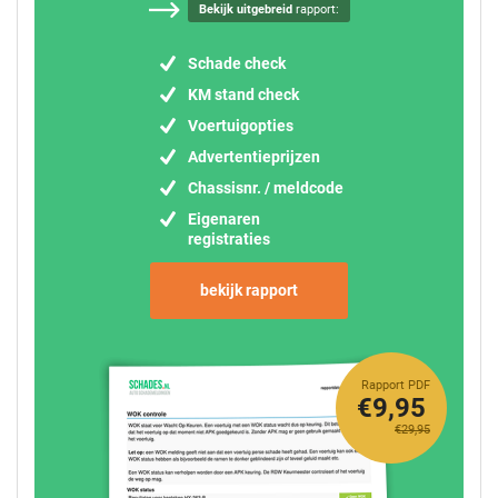
Bekijk uitgebreid
rapport:
Schade check
KM stand check
Voertuigopties
Advertentieprijzen
Chassisnr. / meldcode
Eigenaren
registraties
bekijk rapport
Rapport PDF
€9,95
€29,95