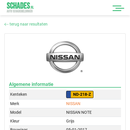
SCHADES
.
NL
AUTO SCHADEMELDINGEN
terug naar resultaten
Algemene informatie
Kenteken
ND-218-Z
Merk
NISSAN
Model
NISSAN NOTE
Kleur
Grijs
Bouwjaar
05-01-2017