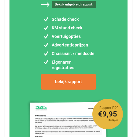
Bekijk uitgebreid
rapport:
Schade check
KM stand check
Voertuigopties
Advertentieprijzen
Chassisnr. / meldcode
Eigenaren
registraties
bekijk rapport
Rapport PDF
€9,95
€29,95