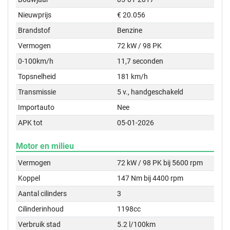
Nieuwprijs
€ 20.056
Brandstof
Benzine
Vermogen
72 kW / 98 PK
0-100km/h
11,7 seconden
Topsnelheid
181 km/h
Transmissie
5 v., handgeschakeld
Importauto
Nee
APK tot
05-01-2026
Motor en milieu
Vermogen
72 kW / 98 PK bij 5600 rpm
Koppel
147 Nm bij 4400 rpm
Aantal cilinders
3
Cilinderinhoud
1198cc
Verbruik stad
5.2 l/100km