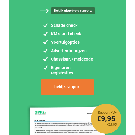
Bekijk uitgebreid
rapport:
Schade check
KM stand check
Voertuigopties
Advertentieprijzen
Chassisnr. / meldcode
Eigenaren
registraties
bekijk rapport
Rapport PDF
€9,95
€29,95