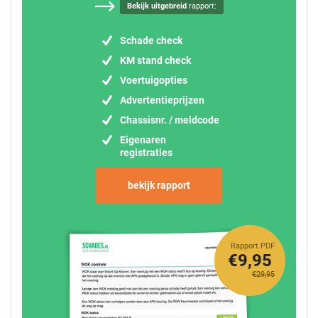
Bekijk uitgebreid
rapport:
Schade check
KM stand check
Voertuigopties
Advertentieprijzen
Chassisnr. / meldcode
Eigenaren
registraties
bekijk rapport
Rapport PDF
€9,95
€29,95