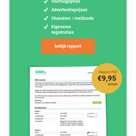
Voertuigopties
Advertentieprijzen
Chassisnr. / meldcode
Eigenaren
registraties
bekijk rapport
Rapport PDF
€9,95
€29,95