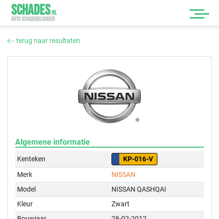
SCHADES
.
NL
AUTO SCHADEMELDINGEN
terug naar resultaten
Algemene informatie
Kenteken
KP-016-V
Merk
NISSAN
Model
NISSAN QASHQAI
Kleur
Zwart
Bouwjaar
28-02-2012