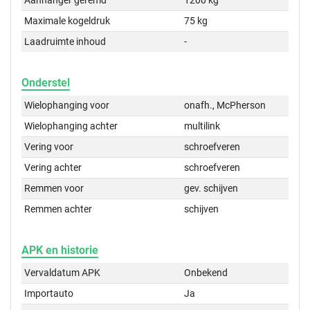
Aanhanger geremd
1200 kg
Maximale kogeldruk
75 kg
Laadruimte inhoud
-
Onderstel
Wielophanging voor
onafh., McPherson
Wielophanging achter
multilink
Vering voor
schroefveren
Vering achter
schroefveren
Remmen voor
gev. schijven
Remmen achter
schijven
APK en historie
Vervaldatum APK
Onbekend
Importauto
Ja