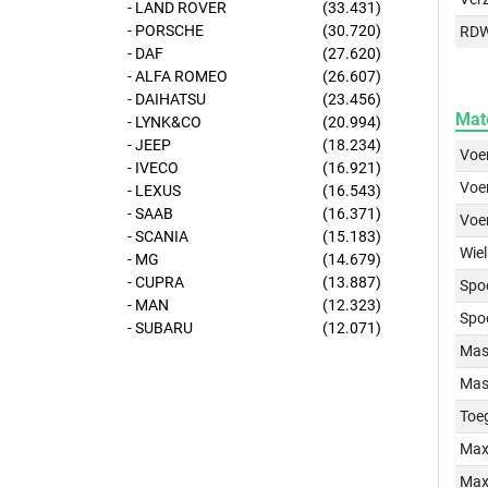
- LAND ROVER
(33.431)
- PORSCHE
(30.720)
RD
- DAF
(27.620)
- ALFA ROMEO
(26.607)
- DAIHATSU
(23.456)
Mat
- LYNK&CO
(20.994)
- JEEP
(18.234)
Voer
- IVECO
(16.921)
Voer
- LEXUS
(16.543)
- SAAB
(16.371)
Voe
- SCANIA
(15.183)
Wiel
- MG
(14.679)
- CUPRA
(13.887)
Spo
- MAN
(12.323)
Spo
- SUBARU
(12.071)
Mass
Mass
Toe
Max
Max