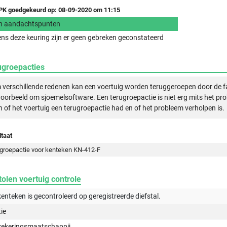
K goedgekeurd op: 08-09-2020 om 11:15
n aandachtspunten
ens deze keuring zijn er geen gebreken geconstateerd
ugroepacties
verschillende redenen kan een voertuig worden teruggeroepen door de f
voorbeeld om sjoemelsoftware. Een terugroepactie is niet erg mits het pr
n of het voertuig een terugroepactie had en of het probleem verholpen is.
taat
groepactie voor kenteken KN-412-F
olen voertuig controle
kenteken is gecontroleerd op
geregistreerde
diefstal.
tie
zekeringsmaatschappij