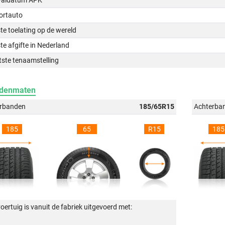
valdatum APK
ortauto
te toelating op de wereld
te afgifte in Nederland
tste tenaamstelling
denmaten
rbanden
185/65R15
Achterba
185
65
R15
185
voertuig is vanuit de fabriek uitgevoerd met: