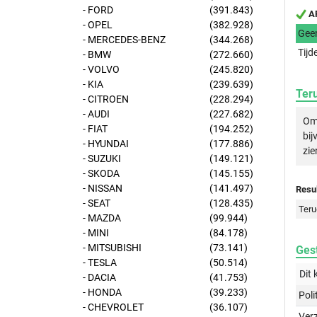
- FORD
(391.843)
AP
- OPEL
(382.928)
Gee
- MERCEDES-BENZ
(344.268)
Tijd
- BMW
(272.660)
- VOLVO
(245.820)
- KIA
(239.639)
Ter
- CITROEN
(228.294)
- AUDI
(227.682)
Om 
- FIAT
(194.252)
bij
- HYUNDAI
(177.886)
zie
- SUZUKI
(149.121)
- SKODA
(145.155)
- NISSAN
(141.497)
Resul
- SEAT
(128.435)
Teru
- MAZDA
(99.944)
- MINI
(84.178)
- MITSUBISHI
(73.141)
Gest
- TESLA
(50.514)
Dit 
- DACIA
(41.753)
- HONDA
(39.233)
Poli
- CHEVROLET
(36.107)
Ver