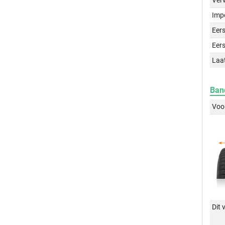
Ver
Imp
Eers
Eers
Laa
Ban
Voo
Dit 