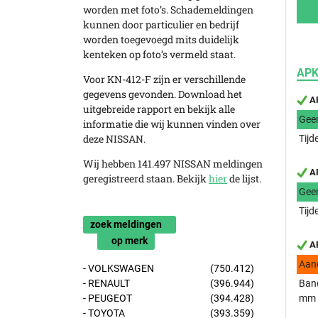
worden met foto’s. Schademeldingen
kunnen door particulier en bedrijf
worden toegevoegd mits duidelijk
kenteken op foto’s vermeld staat.
APK
Voor KN-412-F zijn er verschillende
gegevens gevonden. Download het
AP
uitgebreide rapport en bekijk alle
Gee
informatie die wij kunnen vinden over
deze NISSAN.
Tijd
Wij hebben 141.497 NISSAN meldingen
AP
geregistreerd staan. Bekijk
hier
de lijst.
Gee
Tijd
zoek meldingen
op merk
AP
Aan
- VOLKSWAGEN
(750.412)
- RENAULT
(396.944)
Band
- PEUGEOT
(394.428)
mm
- TOYOTA
(393.359)