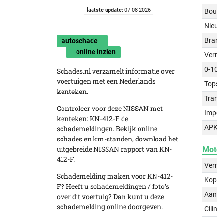
laatste update:
07-08-2026
Bou
Nie
Bra
autoschade
online inzien
Ver
0-1
Schades.nl verzamelt informatie over
voertuigen met een Nederlands
Top
kenteken.
Tra
Controleer voor deze NISSAN met
Imp
kenteken: KN-412-F de
APK
schademeldingen. Bekijk online
schades en km-standen, download het
uitgebreide NISSAN rapport van KN-
Mot
412-F.
Ver
Schademelding maken voor KN-412-
Kop
F? Heeft u schademeldingen / foto’s
Aant
over dit voertuig? Dan kunt u deze
schademelding online doorgeven.
Cili