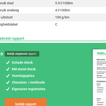
ruik stad
5.9 l/100km
bruik snelweg
4 l/100km
-uitstoot
109 g/km
igheidslabel
C
ebreid rapport
Bekijk uitgebreid
rapport:
Schade check
KM stand check
Voertuigopties
Chassisnr. / meldcode
Eigenaren registraties
bekijk rapport