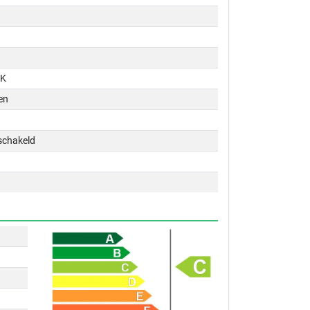
PK
en
schakeld