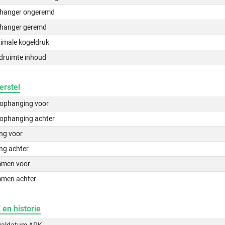
hanger ongeremd
hanger geremd
imale kogeldruk
druimte inhoud
erstel
lophanging voor
lophanging achter
ing voor
ng achter
men voor
men achter
en historie