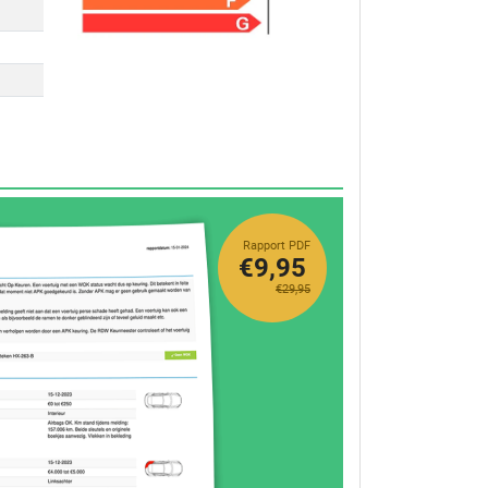
Rapport PDF
€9,95
€29,95