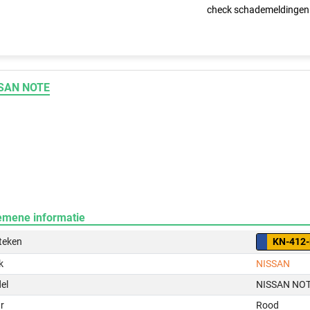
check schademeldingen
SAN NOTE
emene informatie
teken
KN-412-
k
NISSAN
el
NISSAN NO
r
Rood