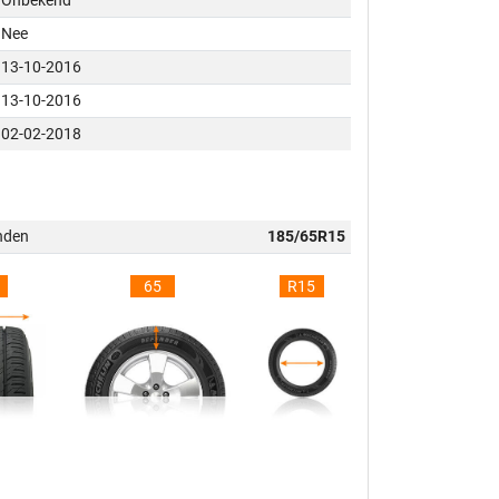
Onbekend
Nee
13-10-2016
13-10-2016
02-02-2018
nden
185/65R15
65
R15