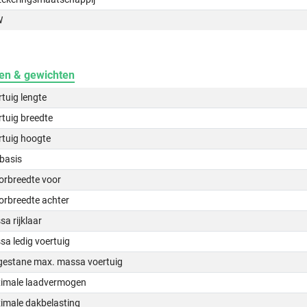
W
en & gewichten
tuig lengte
tuig breedte
rtuig hoogte
basis
orbreedte voor
orbreedte achter
a rijklaar
a ledig voertuig
gestane max. massa voertuig
imale laadvermogen
imale dakbelasting