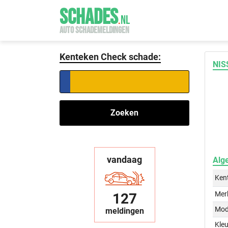
SCHADES
.
NL
AUTO SCHADEMELDINGEN
Kenteken Check schade:
NIS
Zoeken
vandaag
Alg
Ken
Mer
127
Mod
meldingen
Kleu