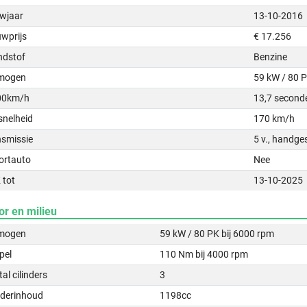
wjaar
13-10-2016
uwprijs
€ 17.256
ndstof
Benzine
mogen
59 kW / 80 
00km/h
13,7 second
snelheid
170 km/h
nsmissie
5 v., handge
ortauto
Nee
 tot
13-10-2025
or en milieu
mogen
59 kW / 80 PK bij 6000 rpm
pel
110 Nm bij 4000 rpm
al cilinders
3
nderinhoud
1198cc