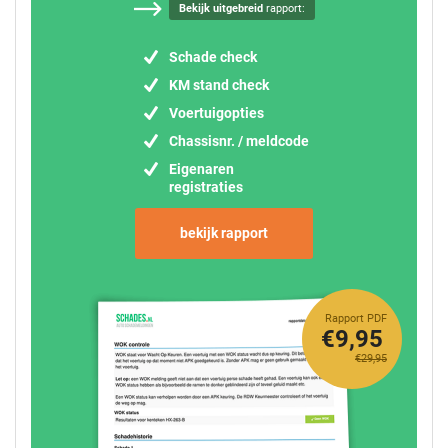
Bekijk uitgebreid
rapport:
Schade check
KM stand check
Voertuigopties
Chassisnr. / meldcode
Eigenaren
registraties
bekijk rapport
Rapport PDF
€9,95
€29,95