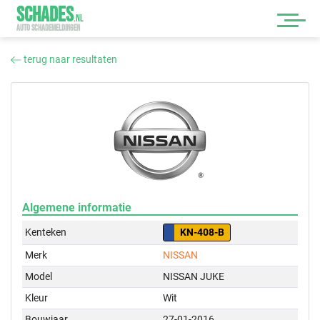
SCHADES
.
NL
AUTO SCHADEMELDINGEN
terug naar resultaten
Algemene informatie
Kenteken
KN-408-B
Merk
NISSAN
Model
NISSAN JUKE
Kleur
Wit
Bouwjaar
27-01-2016