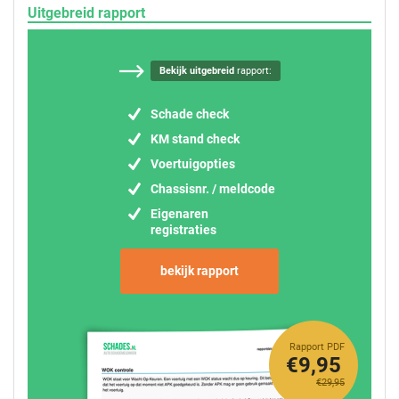
Uitgebreid rapport
Bekijk uitgebreid
rapport:
Schade check
KM stand check
Voertuigopties
Chassisnr. / meldcode
Eigenaren
registraties
bekijk rapport
Rapport PDF
€9,95
€29,95