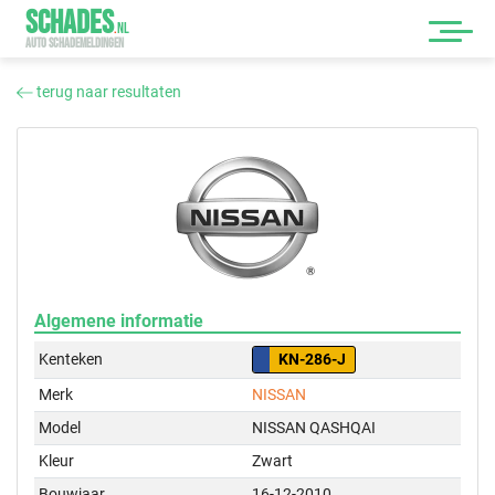
SCHADES
.
NL
AUTO SCHADEMELDINGEN
terug naar resultaten
Algemene informatie
Kenteken
KN-286-J
Merk
NISSAN
Model
NISSAN QASHQAI
Kleur
Zwart
Bouwjaar
16-12-2010