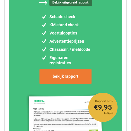
Bekijk uitgebreid
rapport:
Schade check
KM stand check
Voertuigopties
Advertentieprijzen
Chassisnr. / meldcode
Eigenaren
registraties
bekijk rapport
Rapport PDF
€9,95
€29,95