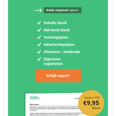
Bekijk uitgebreid
rapport:
Schade check
KM stand check
Voertuigopties
Advertentieprijzen
Chassisnr. / meldcode
Eigenaren
registraties
bekijk rapport
Rapport PDF
€9,95
€29,95