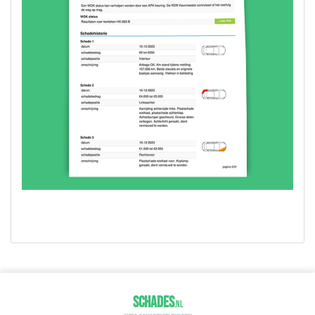
SCHADES
.
NL