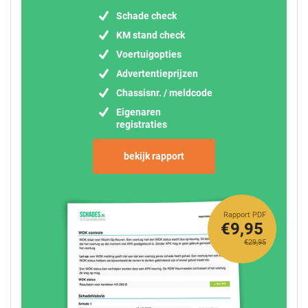
Schade check
KM stand check
Voertuigopties
Advertentieprijzen
Chassisnr. / meldcode
Eigenaren
registraties
bekijk rapport
Rapport PDF
€9,95
€29,95