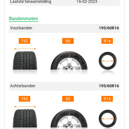
Laatste tenaamstelling
16-02-2023
Bandenmaten
Voorbanden
195/60R16
195
60
R16
Achterbanden
195/60R16
195
60
R16