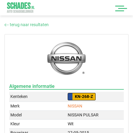
SCHADES
.
NL
AUTO SCHADEMELDINGEN
terug naar resultaten
Algemene informatie
Kenteken
KN-268-Z
Merk
NISSAN
Model
NISSAN PULSAR
Kleur
Wit
Bouwjaar
27-05-2015