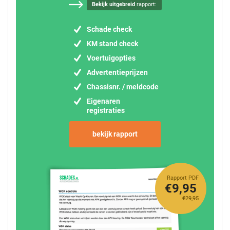
Bekijk uitgebreid
rapport:
Schade check
KM stand check
Voertuigopties
Advertentieprijzen
Chassisnr. / meldcode
Eigenaren
registraties
bekijk rapport
Rapport PDF
€9,95
€29,95