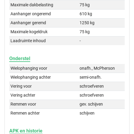
Maximale dakbelasting
75 kg
Aanhanger ongeremd
610 kg
Aanhanger geremd
1250 kg
Maximale kogeldruk
75 kg
Laadruimte inhoud
-
Onderstel
Wielophanging voor
onafh., McPherson
Wielophanging achter
semi-onafh.
Vering voor
schroefveren
Vering achter
schroefveren
Remmen voor
gev. schijven
Remmen achter
schijven
APK en historie