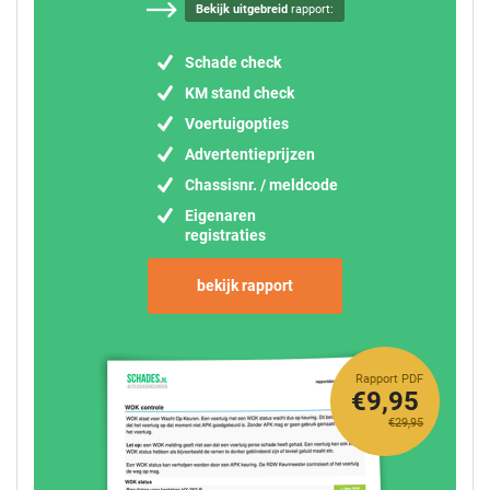
Bekijk uitgebreid
rapport:
Schade check
KM stand check
Voertuigopties
Advertentieprijzen
Chassisnr. / meldcode
Eigenaren
registraties
bekijk rapport
Rapport PDF
€9,95
€29,95