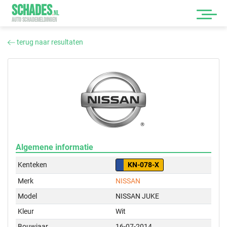
SCHADES
.
NL
AUTO SCHADEMELDINGEN
terug naar resultaten
Algemene informatie
Kenteken
KN-078-X
Merk
NISSAN
Model
NISSAN JUKE
Kleur
Wit
Bouwjaar
16-07-2014