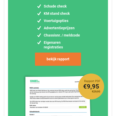
Schade check
KM stand check
Voertuigopties
Advertentieprijzen
Chassisnr. / meldcode
Eigenaren
registraties
bekijk rapport
Rapport PDF
€9,95
€29,95