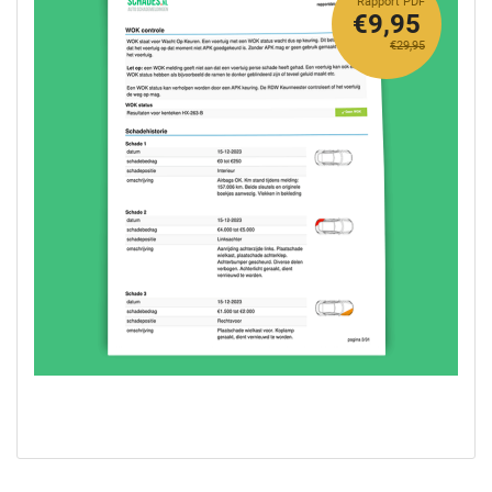
Rapport PDF
€9,95
€29,95