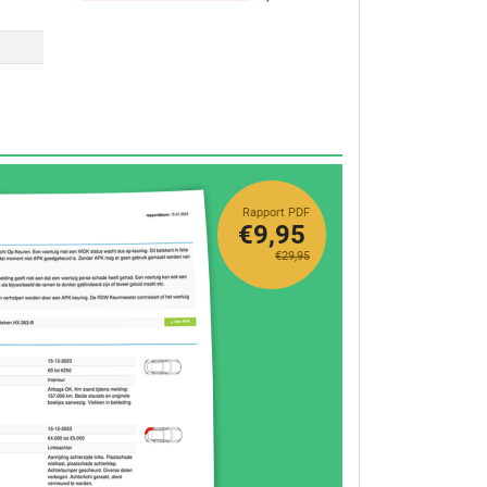
Rapport PDF
€9,95
€29,95