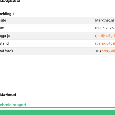
 Marktplaats.nl
elding 1
site
Marktnet.nl
um
02-06-2026
gprijs
(
bekijk uitg
stand
(
bekijk uitg
al foto's
10 (
bekijk all
 Marktnet.nl
ebreid rapport