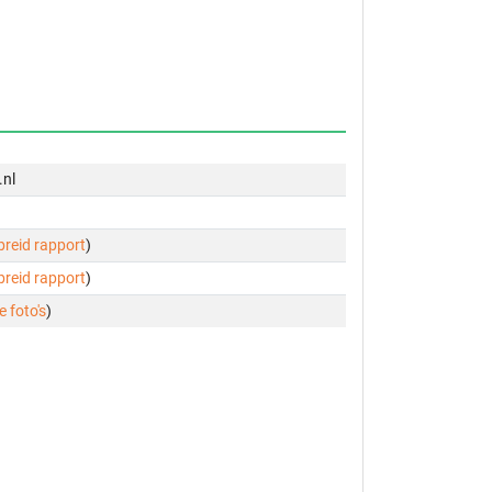
.nl
ebreid rapport
)
ebreid rapport
)
e foto's
)