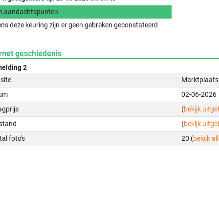
n aandachtspunten
ens deze keuring zijn er geen gebreken geconstateerd
rnet geschiedenis
elding 2
site
Marktplaats
um
02-06-2026
gprijs
(
bekijk uitg
stand
(
bekijk uitg
al foto's
20 (
bekijk all