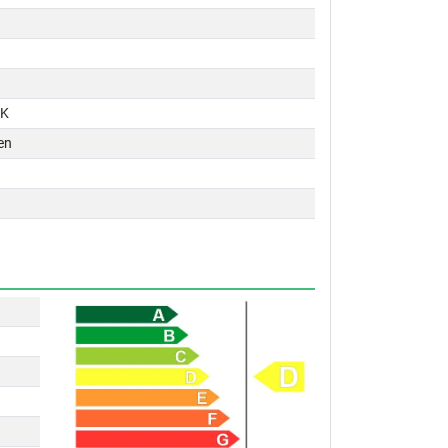
PK
en