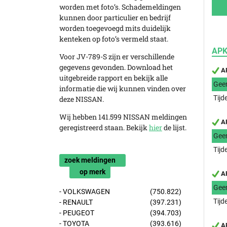
worden met foto’s. Schademeldingen
kunnen door particulier en bedrijf
worden toegevoegd mits duidelijk
kenteken op foto’s vermeld staat.
APK
Voor JV-789-S zijn er verschillende
gegevens gevonden. Download het
AP
uitgebreide rapport en bekijk alle
Gee
informatie die wij kunnen vinden over
Tijd
deze NISSAN.
Wij hebben 141.599 NISSAN meldingen
AP
geregistreerd staan. Bekijk
hier
de lijst.
Gee
Tijd
zoek meldingen
op merk
AP
Gee
- VOLKSWAGEN
(750.822)
Tijd
- RENAULT
(397.231)
- PEUGEOT
(394.703)
- TOYOTA
(393.616)
AP