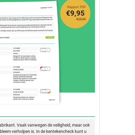
Rapport PDF
€9,95
€29,95
abrikant. Vaak vanwegen de veiligheid, maar ook
obleem verholpen is. In de kentekencheck kunt u