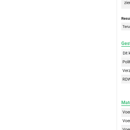
zie
Resul
Teru
Gest
Dit 
Poli
Ver
RD
Mat
Voer
Voer
Voe