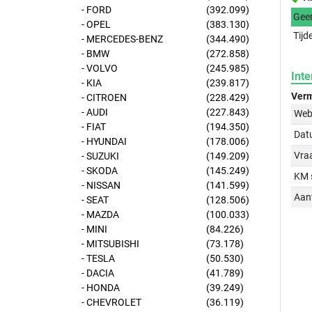
- FORD
(392.099)
Gee
- OPEL
(383.130)
Tijd
- MERCEDES-BENZ
(344.490)
- BMW
(272.858)
- VOLVO
(245.985)
Inte
- KIA
(239.817)
Verm
- CITROEN
(228.429)
- AUDI
(227.843)
Web
- FIAT
(194.350)
Dat
- HYUNDAI
(178.006)
Vraa
- SUZUKI
(149.209)
- SKODA
(145.249)
KM 
- NISSAN
(141.599)
Aant
- SEAT
(128.506)
- MAZDA
(100.033)
- MINI
(84.226)
- MITSUBISHI
(73.178)
- TESLA
(50.530)
- DACIA
(41.789)
- HONDA
(39.249)
- CHEVROLET
(36.119)