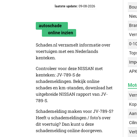
laatste update:
09-08-2026
Bou
Nie
Bra
autoschade
online inzien
Ver
0-1
Schades.nl verzamelt informatie over
voertuigen met een Nederlands
Top
kenteken.
Imp
Controleer voor deze NISSAN met
APK
kenteken: JV-789-S de
schademeldingen. Bekijk online
Mot
schades en km-standen, download het
uitgebreide NISSAN rapport van JV-
Ver
789-S.
Kop
Schademelding maken voor JV-789-S?
Aant
Heeft u schademeldingen / foto’s over
Cili
dit voertuig? Dan kunt u deze
schademelding online doorgeven.
Verb