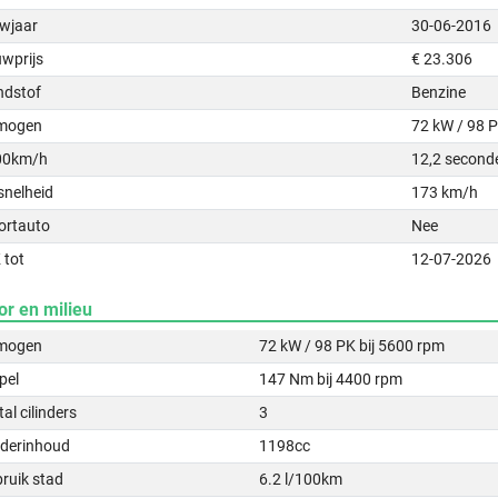
wjaar
30-06-2016
uwprijs
€ 23.306
ndstof
Benzine
mogen
72 kW / 98 
00km/h
12,2 second
snelheid
173 km/h
ortauto
Nee
 tot
12-07-2026
or en milieu
mogen
72 kW / 98 PK bij 5600 rpm
pel
147 Nm bij 4400 rpm
al cilinders
3
nderinhoud
1198cc
ruik stad
6.2 l/100km