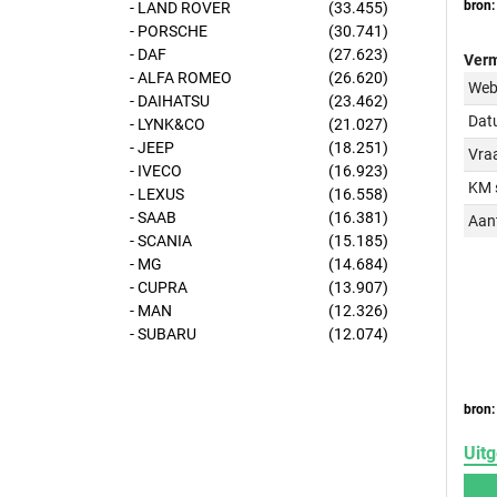
bron:
- LAND ROVER
(33.455)
- PORSCHE
(30.741)
- DAF
(27.623)
Verm
- ALFA ROMEO
(26.620)
Web
- DAIHATSU
(23.462)
Dat
- LYNK&CO
(21.027)
- JEEP
(18.251)
Vraa
- IVECO
(16.923)
KM 
- LEXUS
(16.558)
- SAAB
(16.381)
Aant
- SCANIA
(15.185)
- MG
(14.684)
- CUPRA
(13.907)
- MAN
(12.326)
- SUBARU
(12.074)
bron:
Uitg