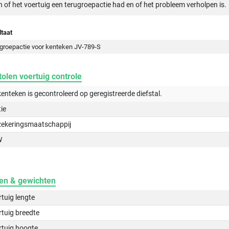
n of het voertuig een terugroepactie had en of het probleem verholpen is.
taat
groepactie voor kenteken JV-789-S
olen voertuig controle
kenteken is gecontroleerd op
geregistreerde
diefstal.
tie
zekeringsmaatschappij
W
en & gewichten
tuig lengte
tuig breedte
rtuig hoogte