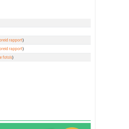
ebreid rapport
)
ebreid rapport
)
e foto's
)