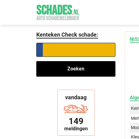
SCHADES
.
NL
AUTO SCHADEMELDINGEN
Kenteken Check schade:
NIS
Zoeken
vandaag
Alg
Ken
Mer
149
Mod
meldingen
Kleu