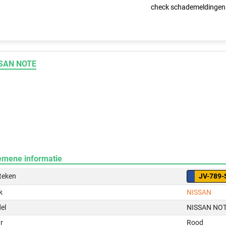
check schademeldingen
SAN NOTE
emene informatie
teken
JV-789-
k
NISSAN
el
NISSAN NO
r
Rood